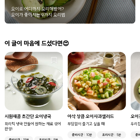
오이로 어디까지 요리해봤어?
오이가 좋아지는 9가지 요리법
이 글이 마음에 드셨다면😍
시원새콤 초간단 오이냉국
아삭 상큼 오이사과샐러드
오이
휘리릭 냉국 만들어 원하는 재료 섞어
부담없이 즐기고 싶을 때
우리집
완성!
준비시간
10분
조리시간
5분
준
준비시간
15분
조리시간
5분