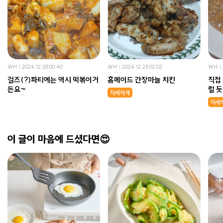
WH
2024.12.28 00:40
WH
2024.12.23 02:02
WH
걸즈(?)파티에는 역시 떡볶이거
홈메이드 간장마늘 치킨
직접
든요~
럴 듯
자세하게
치킨
자세
이 글이 마음에 드셨다면😍