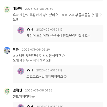
태진아
2023-03-08 08:39
우와 계란도 푸짐하게 넣으셨네요!! ㅎㅎ 너무 부들부들할 것 같아
요!!
WH
2023-03-08 21:19
계란이 초란이라 싱싱해서 잔뜩넣어버렸네요ㅋ
보콩
2023-03-08 08:29
ㅎㅎ너무 맛있겠네욤 ㅎㅎ 튼실하구 :>
요새 계란두 싸져서 좋아요!!!!
WH
2023-03-08 21:19
그죠그죠~쌀때먹어줘야죠♡
임해진
2023-03-08 01:26
샌드위치러버💋
WH
2023-03-08 21:20