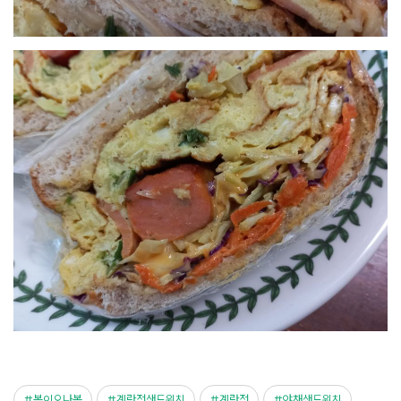
봄이오나봄
계란전샌드위치
계란전
야채샌드위치