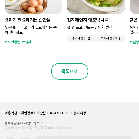
요리가 필요해지는 순간들
전자레인지 애호박나물
굳은
누구에게나, 요리가 필요해지는 순간
불 안 쓰고 만드는 간단한 반찬
뭉치거
이 찾아와요.
걸까?
준비시간
5분
조리시간
10분
요리칼럼
자취
설탕
목록으로
이용약관
개인정보처리방침
ABOUT US
공지사항
샘표식품(주)
사업자 정보
Copyright © 샘표식품, All Rights Reserved.