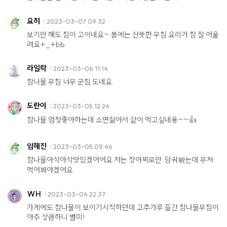
요히
2023-03-07 09:32
보기만 해도 침이 고이네요~ 봄에는 산뜻한 무침 요리가 참 잘 어울
려요+_+bb
라일락
2023-03-06 11:14
참나물 무침 너무 군침 도네요.
도란이
2023-03-05 12:24
참나물 엄청좋아하는데 소면삶아서 같이 먹고싶네용~~👍
임해진
2023-03-05 09:46
참나물아삭아삭맛있겠어어요 저는 장아찌로만. 담궈봒는데 무쳐
먹어봐야겠어요
WH
2023-03-04 22:37
가게에도 참나물이 보이기시작하던데 고추가루 들간 참나물무침이
아주 상큼하니 별미!