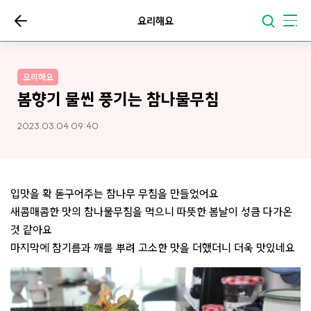
요리해요
요리해요
봄향기 물씬 풍기는 참나물무침
2023.03.04 09:40
입맛을 확 돋구어주는 참나무 무침을 만들었어요
새콤매콤한 맛의 참나물무침을 먹으니 따뜻한 봄날이 성큼 다가온
것 같아요
마지막에 참기름과 깨를 뿌려 고소한 맛을 더했더니 더욱 맛있네요