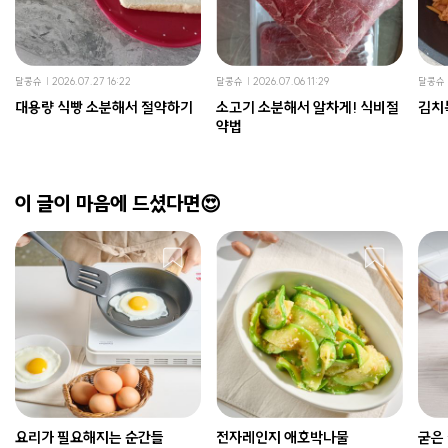
달콩슈
2026.07.27 16:22
달콩슈
2026.07.06 11:29
달콩슈
대용량 식빵 소분해서 절약하기
소고기 소분해서 알차게! 식비절
김치
약법
이 글이 마음에 드셨다면😍
요리가 필요해지는 순간들
전자레인지 애호박나물
굳은