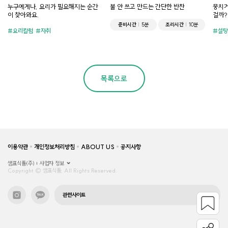
누구에게나, 요리가 필요해지는 순간
불 안 쓰고 만드는 간단한 반찬
뭉치거
이 찾아와요.
걸까?
준비시간
5분
조리시간
10분
요리칼럼
자취
설탕
목록으로
이용약관
개인정보처리방침
ABOUT US
공지사항
샘표식품(주)
사업자 정보
Copyright © 샘표식품, All Rights Reserved.
관련사이트