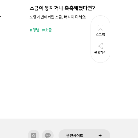
소금이 뭉치거나 축축해졌다면?
시원새
?
모양이 변해버린 소금, 버리지 마세요!
휘리릭 냉
양념
소금
준비시
스크랩
공유하기
관련사이트