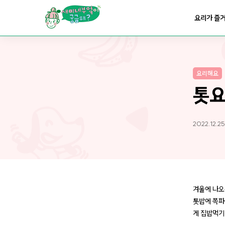
요리가
맛있어지는
부엌
요리가 즐
요리가
건강해지는
부엌
요리해요
요리가
쉬워지는
부엌
톳요
2022.12.25
겨울에 나오
톳밥에 쪽파
게 집밥먹기