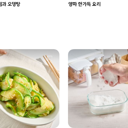
찜과 오뎅탕
양파 한가득 요리