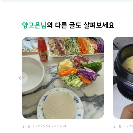
양고은님
의 다른 글도 살펴보세요
양고은
2026.04.29 23:58
양고은
202