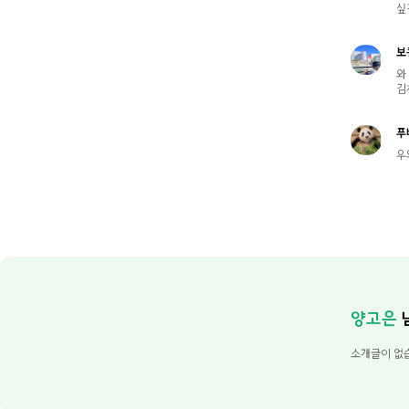
싶
보
와 
김
푸
우
양고은
소개글이 없