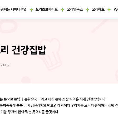
거워지는 새미네부엌
요리초보가이드
요리연구소
요리해요
W
리 건강집밥
 21:02
는 톳으로 톳밥과 톳된장국 그리고 데친 톳에 초장 찍먹은 최애 건강집밥이다
쪽파송송에 쓱쓱 비벼 김장김치와 먹으면 대박이다 우리가족 모두가 좋아하는 집밥 
 겨울 창가에 앉아 먹는 톳요리들 꿀맛이다