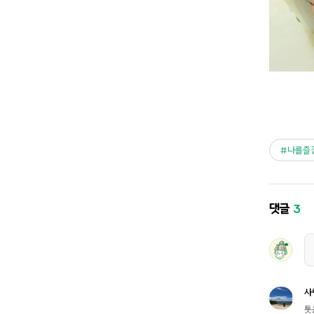
나를즐
댓글
3
사
톳