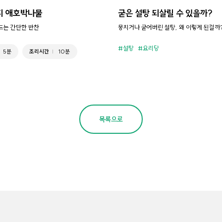
지 애호박나물
굳은 설탕 되살릴 수 있을까?
만드는 간단한 반찬
뭉치거나 굳어버린 설탕, 왜 이렇게 된걸까
설탕
요리당
5분
조리시간
10분
목록으로