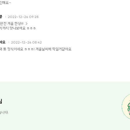
긴해요~
콩
2022-12-26 09:28
완전 겨울 한상!!! :>
치까지 맛나보여요 ㅎㅎㅎ
바오
2022-12-26 08:42
와 톳 정식이네요 ㅎㅎㅎ! 겨울날씨에 딱일거같아요
님
습니다.