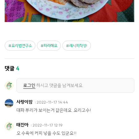
요리법연구소
따라해요
레시피작성!
댓글
4
로그인
하시고 댓글을 남겨보세요.
사랑이맘
2022-11-17 14:44
대파 뿌리가 보이는거 같은데요. 요리고수!
태진아
2022-11-17 12:19
오 수육에 커피 넣을 수도 있군요!!