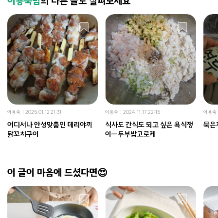
이용숙님
의 다른 글도 살펴보세요
이용숙
2025.01.12 21:31
이용숙
2024.11.17 22:15
이용숙
어디서나 안성맞춤인 데리야끼
식사도 간식도 되고 싶은 욕식쟁
묵은
닭꼬치구이
이ㅡ두부밥고로케
이 글이 마음에 드셨다면😍