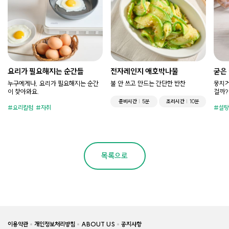
요리가 필요해지는 순간들
전자레인지 애호박나물
굳은
누구에게나, 요리가 필요해지는 순간
불 안 쓰고 만드는 간단한 반찬
뭉치거
이 찾아와요.
걸까?
준비시간
5분
조리시간
10분
요리칼럼
자취
설탕
목록으로
이용약관
개인정보처리방침
ABOUT US
공지사항