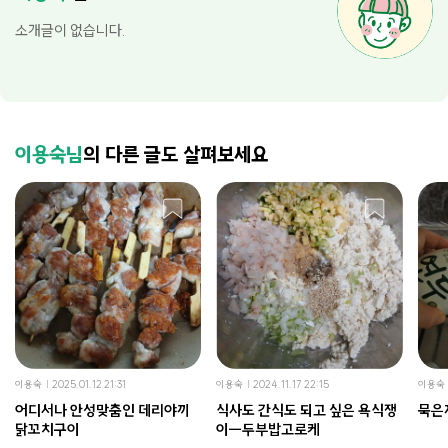
소개글이 없습니다.
이용숙님
의 다른 글도 살펴보세요
이용숙
2025.01.12 21:31
이용숙
2024.11.17 22:15
이용숙
어디서나 안성맞춤인 데리야끼
식사도 간식도 되고 싶은 욕식쟁
묵은
닭꼬치구이
이ㅡ두부밥고로케