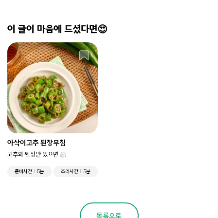
이 글이 마음에 드셨다면😍
아삭이고추 된장무침
고추와 된장만 있으면 끝!
준비시간
5분
조리시간
5분
목록으로