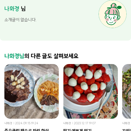
나화경
님
소개글이 없습니다.
나화경님
의 다른 글도 살펴보세요
나화경
2024.09.15 19:24
나화경
2023.12.17 19:07
나화경
즐요클럽 팩으로 차린 한상
딸기 예쁘게 먹기
꼬막