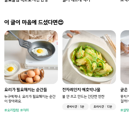
이 글이 마음에 드셨다면😍
요리가 필요해지는 순간들
전자레인지 애호박나물
굳은
누구에게나, 요리가 필요해지는 순간
불 안 쓰고 만드는 간단한 반찬
뭉치거
이 찾아와요.
걸까?
준비시간
5분
조리시간
10분
요리칼럼
자취
설탕