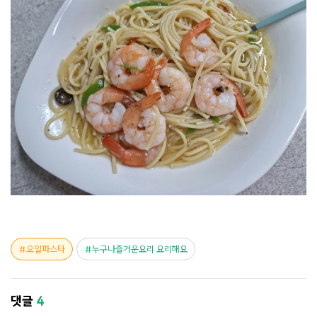
오일파스타
누구나즐거운요리 요리해요
댓글
4