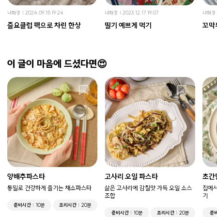
나화경
2024.09.15 19:24
나화경
2023.12.17 19:07
나화경
즐요클럽 팩으로 차린 한상
딸기 예쁘게 먹기
꼬막
이 글이 마음에 드셨다면😍
양배추파스타
고사리 오일 파스타
초간
통밀로 건강하게 즐기는 채소파스타
삶은 고사리에 감칠맛 가득 오일 소스
집에서
조합
기
준비시간
10분
조리시간
20분
준비시간
10분
조리시간
20분
준