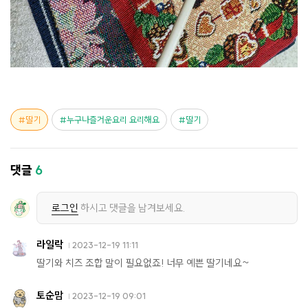
딸기
누구나즐거운요리 요리해요
딸기
댓글
6
로그인
하시고 댓글을 남겨보세요.
라일락
2023-12-19 11:11
딸기와 치즈 조합 말이 필요없죠! 너무 예쁜 딸기네요~
토순맘
2023-12-19 09:01