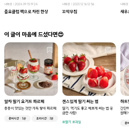
나화경
2024.09.15 19:24
나화경
2023.12.16 12:56
나화경
즐요클럽 팩으로 차린 한상
꼬막무침
새우
이 글이 마음에 드셨다면😍
말차 딸기 요거트 파르페
센스있게 딸기 써는 법
하트
층층이 맛있는 것만 가득 쌓아 파르페
딸기, 먹기도 좋고 예쁘게 써는 법 궁
간단하
금한 사람!
원해?
준비시간
5분
조리시간
3분
딸기
과일
준