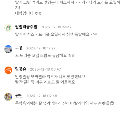
딸기 그냥 먹어도 맛있는데 치즈까지~~ 거기다가 트러플 오일까
지!!
대박입니다 ㅎㅎ
랄랄라공주맘
2023-12-18 23:37
딸기에 치즈~ 트리플 오일까지 침샘 폭발예요~^^
보콩
2023-12-18 17:27
오 트러플 오일 조합도 궁금해요 ㅎㅎ
달콩슈
2023-12-18 08:47
말랑말랑 모짜렐라 치즈가 너무 맛있겠네요
빨간 딸기랑 너무 예쁘고 잘 어울려요
씬씬
2023-12-18 02:48
독박육아에는 잘 챙겨먹는게 진리!!!딸기타임 저두 곧🍓를😋