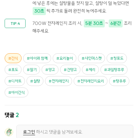
에 넣은 후에는 설탕물을 젓지 말고, 설탕이 덜 녹았다면
30초
씩 추가로 돌려 완전히 녹여주세요.
700W 전자레인지 조리 시,
5분 30초
~
6분간
조리
해주세요.
간식
아이와 함께
요리놀이
샤인머스캣
청포도
포도
딸기
망고
건망고
체리
과일탕후루
디저트
설탕
전자레인지
전자레인지요리
탕후루
아이간식
댓글
2
로그인
하시고 댓글을 남겨보세요.