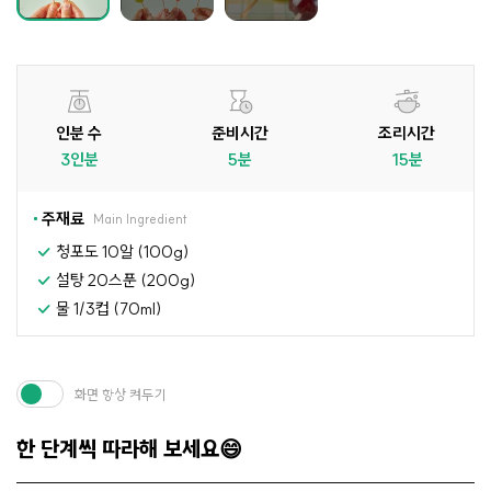
인분 수
준비시간
조리시간
3인분
5분
15분
주재료
Main Ingredient
청포도 10알 (100g)
설탕 20스푼 (200g)
물 1/3컵 (70ml)
화면 항상 켜두기
한 단계씩 따라해 보세요😄