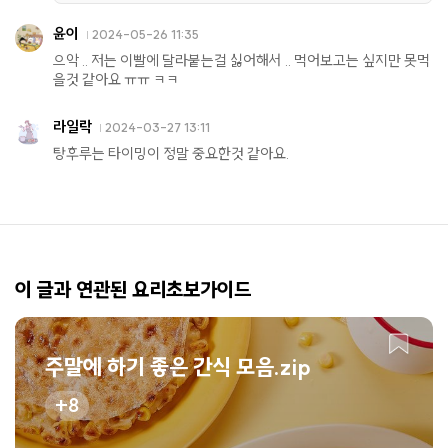
윤이
2024-05-26 11:35
으악 .. 저는 이빨에 달라붙는걸 싫어해서 .. 먹어보고는 싶지만 못먹
을것 같아요 ㅠㅠ ㅋㅋ
라일락
2024-03-27 13:11
탕후루는 타이밍이 정말 중요한것 같아요.
이 글과 연관된 요리초보가이드
주말에 하기 좋은 간식 모음.zip
8