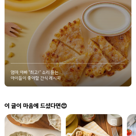
엄마,아빠 "최고!" 소리 듣는
아이들이 좋아할 간식 레시피
이 글이 마음에 드셨다면😍