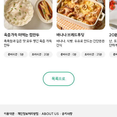
육즙가득 떠먹는 컵만두
바나나 브레드푸딩
20
촉촉함과 깊은 맛 모두 챙긴 육즙 가득
바나나, 식빵, 우유로 만드는 간단든든
난, 
만두
간식
단하게
준비시간
5분
조리시간
20분
준비시간
0분
조리시간
25분
준
목록으로
이용약관
개인정보처리방침
ABOUT US
공지사항