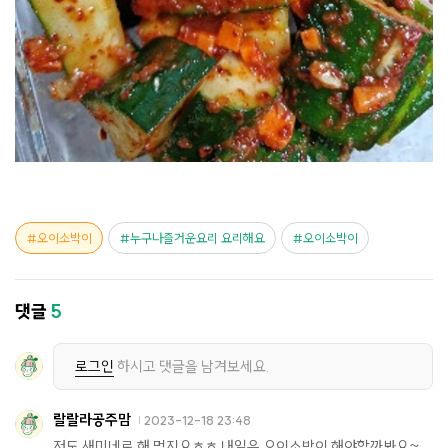
오이소박이
누구나즐거운요리 요리해요
오이소박이
댓글
5
로그인
하시고 댓글을 남겨보세요.
랄랄라공주맘
2023-12-18 23:48
저도 새미네로 해 먹지요ㅎㅎ 내일은 오이소박이 해야할까봐요~