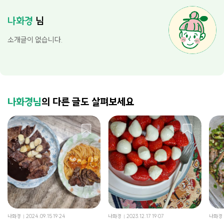
나화경
님
소개글이 없습니다.
나화경님
의 다른 글도 살펴보세요
나화경
2024.09.15 19:24
나화경
2023.12.17 19:07
나화경