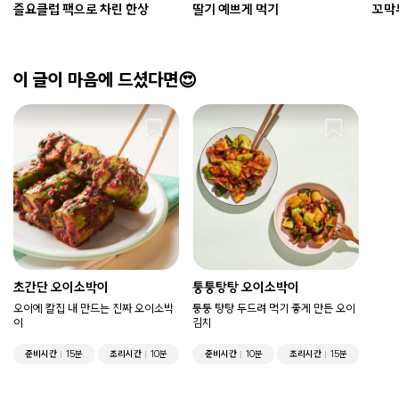
즐요클럽 팩으로 차린 한상
딸기 예쁘게 먹기
꼬막
이 글이 마음에 드셨다면😍
초간단 오이소박이
퉁퉁탕탕 오이소박이
오이에 칼집 내 만드는 진짜 오이소박
퉁퉁 탕탕 두드려 먹기 좋게 만든 오이
이
김치
준비시간
15분
조리시간
10분
준비시간
10분
조리시간
15분