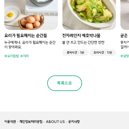
요리가 필요해지는 순간들
전자레인지 애호박나물
굳은
누구에게나, 요리가 필요해지는 순간
불 안 쓰고 만드는 간단한 반찬
뭉치거
이 찾아와요.
걸까?
준비시간
5분
조리시간
10분
요리칼럼
자취
설탕
목록으로
이용약관
개인정보처리방침
ABOUT US
공지사항