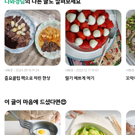
나화경님
의 다른 글도 살펴보세요
나화경
2024.09.15 19:24
나화경
2023.12.17 19:07
나화경
즐요클럽 팩으로 차린 한상
딸기 예쁘게 먹기
꼬막
이 글이 마음에 드셨다면😍