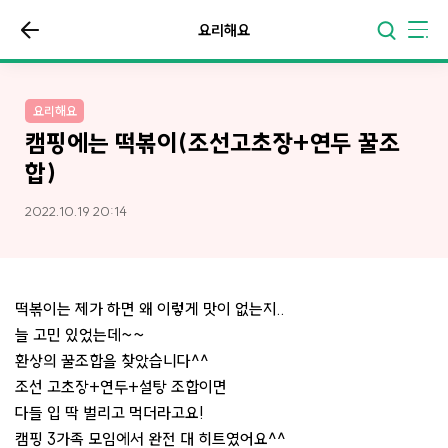
요리해요
요리해요
캠핑에는 떡볶이(조선고초장+연두 꿀조
합)
2022.10.19 20:14
떡볶이는 제가 하면 왜 이렇게 맛이 없는지..
늘 고민 있었는데~~
환상의 꿀조합을 찾았습니다^^
조선 고초장+연두+설탕 조합이면
다들 입 딱 벌리고 먹더라고요!
캠핑 3가족 모임에서 완전 대 히트였어요^^