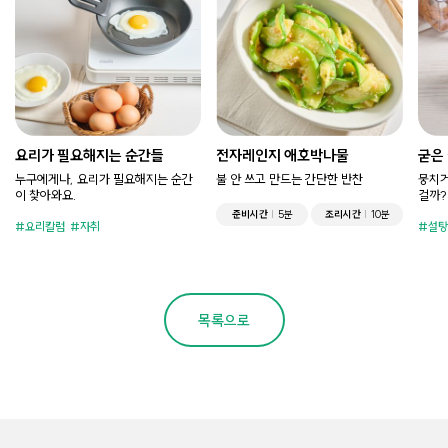
요리가 필요해지는 순간들
전자레인지 애호박나물
굳은
누구에게나, 요리가 필요해지는 순간
불 안 쓰고 만드는 간단한 반찬
뭉치거
이 찾아와요.
걸까?
준비시간
5분
조리시간
10분
요리칼럼
자취
설탕
목록으로