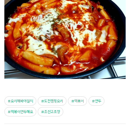
요리해봐야알지
도전캠핑요리
떡볶이
연두
떡볶이연두해요
조선고초장