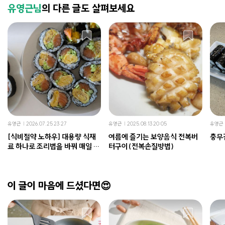
유영근님
의 다른 글도 살펴보세요
유영근
2026.07.25 23:27
유영근
2025.08.13 20:05
유영근
[식비절약 노하우] 대용량 식재
여름에 즐기는 보양음식 전복버
충무
료 하나로 조리법을 바꿔 매일 다
터구이(전복손질방법)
른 메뉴 만들어 내기
이 글이 마음에 드셨다면😍