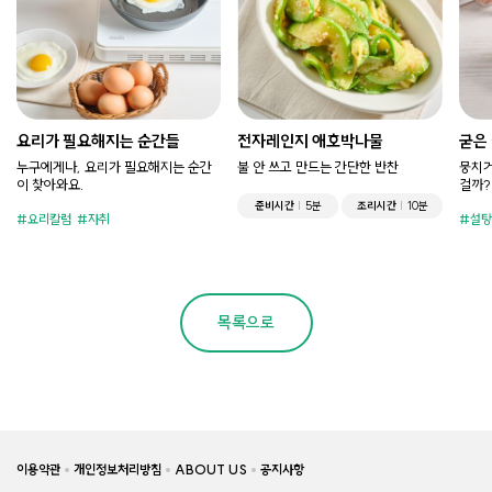
요리가 필요해지는 순간들
전자레인지 애호박나물
굳은
누구에게나, 요리가 필요해지는 순간
불 안 쓰고 만드는 간단한 반찬
뭉치거
이 찾아와요.
걸까?
준비시간
5분
조리시간
10분
요리칼럼
자취
설탕
목록으로
이용약관
개인정보처리방침
ABOUT US
공지사항