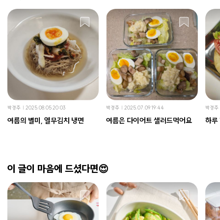
박경주
2025.08.05 20:03
박경주
2025.07.09 19:44
박경주
여름의 별미, 열무김치 냉면
여름은 다이어트 샐러드먹어요
하루 
이 글이 마음에 드셨다면😍