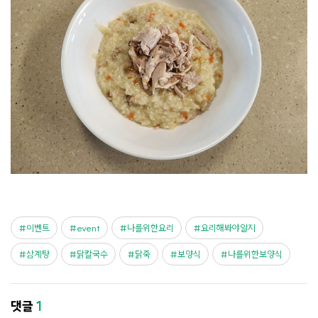
이벤트
event
나를위한요리
요리해봐야알지
삼계탕
닭칼국수
닭죽
보양식
나를위한보양식
댓글
1