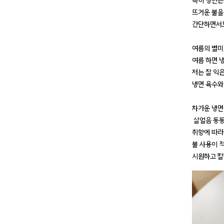
특히 냉면은
뜨거운 불을
간단하면서도
여름의 별미
여름 하면 
저는 잘 익
냉면 육수와
차가운 냉면
살얼음 동동
취향에 따라
불 사용이 
시원하고 칼