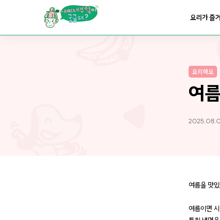
요리가
맛있어지는
부엌
요리가 즐
요리가
건강해지는
부엌
요리해요
요리가
쉬워지는
부엌
여름
2025.08.
여름을 맛있
여름이면 시