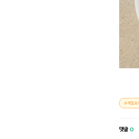
제철요
댓글
0