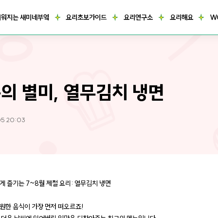
거워지는 새미네부엌
요리초보가이드
요리연구소
요리해요
W
의 별미, 열무김치 냉면
05 20:03
게 즐기는 7~8월 제철 요리: 열무김치 냉면
원한 음식이 가장 먼저 떠오르죠!