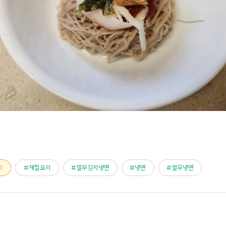
리
제철요리
열무김치냉면
냉면
열무냉면