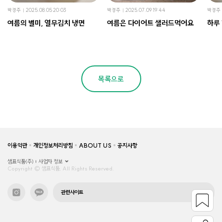
박경주
2025.08.05 20:03
박경주
2025.07.09 19:44
박경주
여름의 별미, 열무김치 냉면
여름은 다이어트 샐러드먹어요
하루 
목록으로
이용약관
개인정보처리방침
ABOUT US
공지사항
샘표식품(주)
사업자 정보
Copyright © 샘표식품, All Rights Reserved.
관련사이트