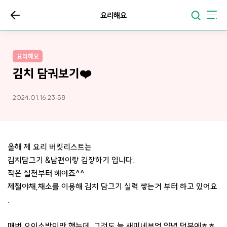
요리해요
요리해요
김치 담궈보기❤️
2024.01.16 23:58
올해 제 요리 버킷리스트는
김치담그기 &남편이랑 김장하기 입니다.
작은 실천부터 해야죠^^
제철야채,채소를 이용해 김치 담그기 실력 쌓는거 부터 하고 있어요
.
매번 오이소박이만 했는데..그것도 늘 새미네부엌 양념 덕분에ㅎㅎ