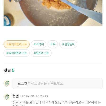
요리버킷리스트
석박지
무
김장김치
요리버킷리스트
요킷리스트
댓글
5
로그인
하시고 댓글을 남겨보세요.
눈별
2024-01-20 23:49
진짜 어려운 요리인데 대단하세요! 김장사진올라오는 그날까지 응