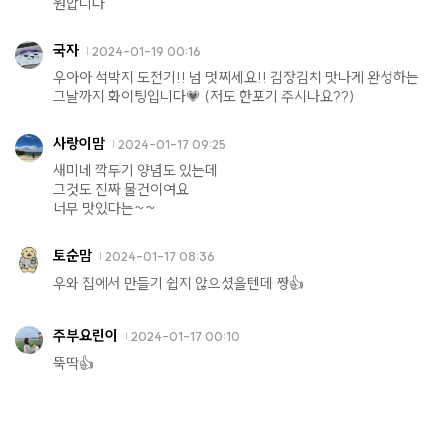
원합니다
국자
2024-01-19 00:16
우아아 석박지 도전기!! 넘 멋찌세요!! 김장김치 맛나게 완성하는
그날까지 화이팅입니다💗 (저도 한포기 주시나요??)
사랑이맘
2024-01-17 09:25
새미네 깍두기 양념도 있는데
그것도 진짜 물건이여요
너무 맛있다는~~
토순맘
2024-01-17 08:36
우와 집에서 만들기 쉽지 않으셨을텐데 짱👍
주부요린이
2024-01-17 00:10
뚝딱👍