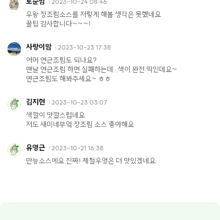
토순맘
2023-10-24 08:46
우왕 장조림소스를 저렇게 해볼 생각은 못했네요
꿀팁 감사합니다~~~!
사랑이맘
2023-10-23 17:38
어머 연근조림도 되나요?
맨날 연근조림 하면 실패하는데...색이 완전 딱인데요~
연근조림도 해봐주세요~ ㅎㅎ
김지현
2023-10-23 03:07
색깔이 맛깔스럽네요
저도 새미네부엌 장조림 소스 좋아해요
유영근
2023-10-21 16:38
만능소스에요.진짜! 제철우엉은 더 맛있겠네요