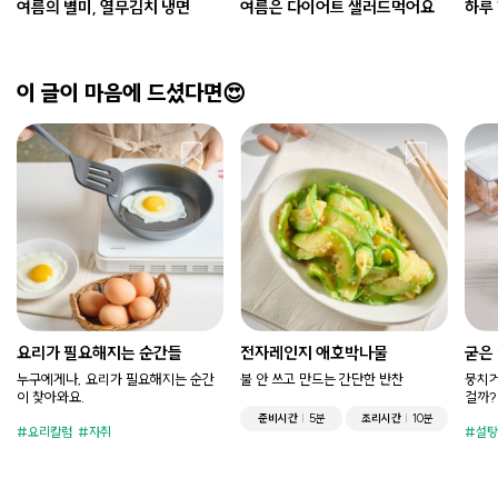
여름의 별미, 열무김치 냉면
여름은 다이어트 샐러드먹어요
하루 
이 글이 마음에 드셨다면😍
요리가 필요해지는 순간들
전자레인지 애호박나물
굳은
누구에게나, 요리가 필요해지는 순간
불 안 쓰고 만드는 간단한 반찬
뭉치거
이 찾아와요.
걸까?
준비시간
5분
조리시간
10분
요리칼럼
자취
설탕