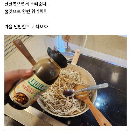
달달볶으면서 조려준다.
물엿으로 한번 휘리릭!!
가을 밑반찬으로 쵝오💜