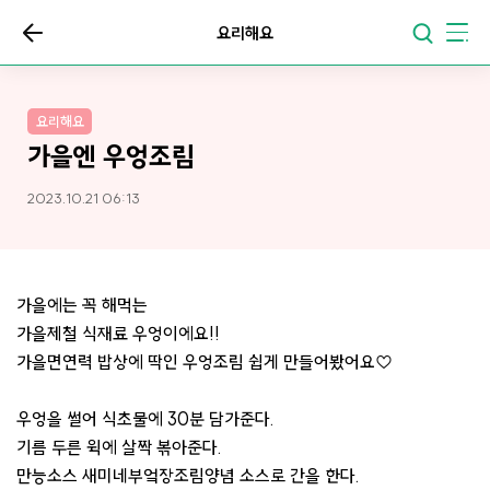
요리해요
요리해요
가을엔 우엉조림
2023.10.21 06:13
가을에는 꼭 해먹는
가을제철 식재료 우엉이에요!!
가을면연력 밥상에 딱인 우엉조림 쉽게 만들어봤어요♡
우엉을 썰어 식초물에 30분 담가준다.
기름 두른 윅에 살짝 볶아준다.
만능소스 새미네부엌장조림양념 소스로 간을 한다.