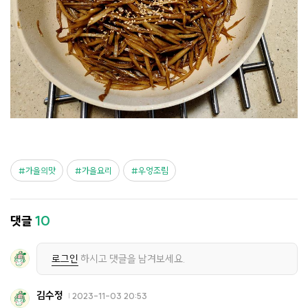
가을의맛
가을요리
우엉조림
댓글
10
로그인
하시고 댓글을 남겨보세요.
김수정
2023-11-03 20:53