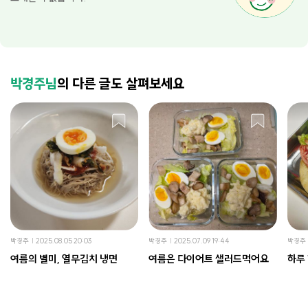
박경주님
의 다른 글도 살펴보세요
박경주
2025.08.05 20:03
박경주
2025.07.09 19:44
박경주
여름의 별미, 열무김치 냉면
여름은 다이어트 샐러드먹어요
하루 