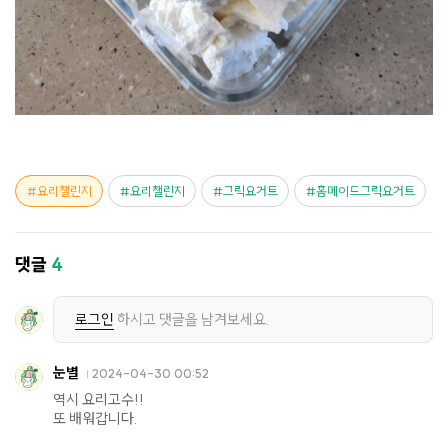
요리챌린지
요리챌린지
그릭요거트
홈메이드그릭요거트
댓글
4
로그인
하시고 댓글을 남겨보세요.
눈별
2024-04-30 00:52
역시 요리고수!!
또 배워갑니다.