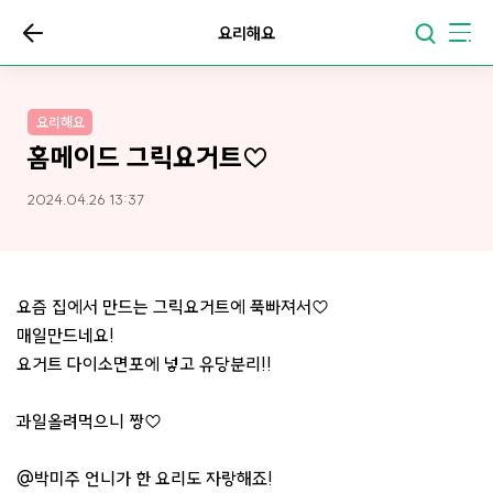
요리해요
요리해요
홈메이드 그릭요거트♡
2024.04.26 13:37
요즘 집에서 만드는 그릭요거트에 푹빠져서♡
매일만드네요!
요거트 다이소면포에 넣고 유당분리!!
과일올려먹으니 짱♡
@박미주 언니가 한 요리도 자랑해죠!