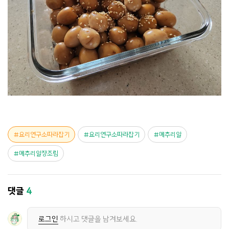
요리연구소따라잡기
요리연구소따라잡기
메추리알
메추리알장조림
댓글
4
로그인
하시고 댓글을 남겨보세요.