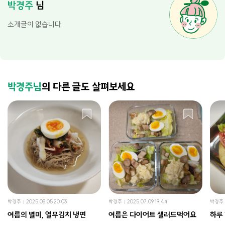
박경주
님
소개글이 없습니다.
박경주님
의 다른 글도 살펴보세요
박경주
2025.08.05 20:03
박경주
2025.07.09 19:44
박경주
여름의 별미, 열무김치 냉면
여름은 다이어트 샐러드먹어요
하루 