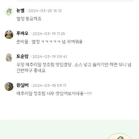
눈별
2024-03-25 16:12
열정 중요하죠
푸바오
2024-03-19 11:25
준비물 : 열정 ㅋㅋㅋㅋㅋ 넘 귀여워용
토순맘
2024-03-19 09:41
우앙 메추리알 장조림 맛있겠당...소스 넣고 끓이기만 하면 되니 넘
간편하구 좋네요
윈실버
2024-03-18 09:11
메추리알 장조림 너무 맛있어보이네용~!!!