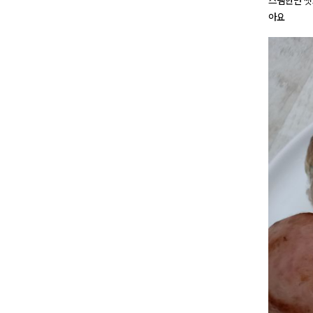
스팸한번 씻
아요