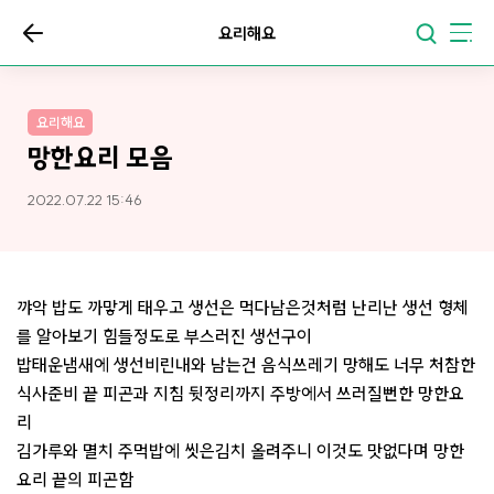
요리해요
요리해요
망한요리 모음
2022.07.22 15:46
꺄악 밥도 까맣게 태우고 생선은 먹다남은것처럼 난리난 생선 형체
를 알아보기 힘들정도로 부스러진 생선구이
밥태운냄새에 생선비린내와 남는건 음식쓰레기 망해도 너무 처참한
식사준비 끝 피곤과 지침 뒷정리까지 주방에서 쓰러질뻔한 망한요
리
김가루와 멸치 주먹밥에 씻은김치 올려주니 이것도 맛없다며 망한
요리 끝의 피곤함