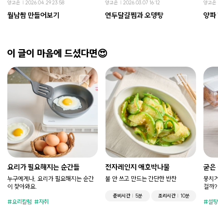
양고은
2026.04.29 23:58
양고은
2026.03.07 16:12
양고은
월남쌈 만들어보기
연두달걀찜과 오뎅탕
양파
이 글이 마음에 드셨다면😍
요리가 필요해지는 순간들
전자레인지 애호박나물
굳은
누구에게나, 요리가 필요해지는 순간
불 안 쓰고 만드는 간단한 반찬
뭉치거
이 찾아와요.
걸까?
준비시간
5분
조리시간
10분
요리칼럼
자취
설탕