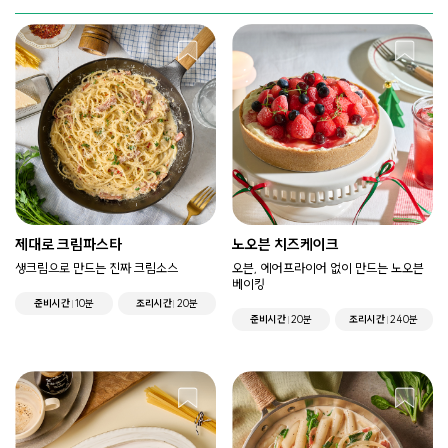
제대로 크림파스타
노오븐 치즈케이크
생크림으로 만드는 진짜 크림소스
오븐, 에어프라이어 없이 만드는 노오븐
베이킹
준비시간
10분
조리시간
20분
준비시간
20분
조리시간
240분