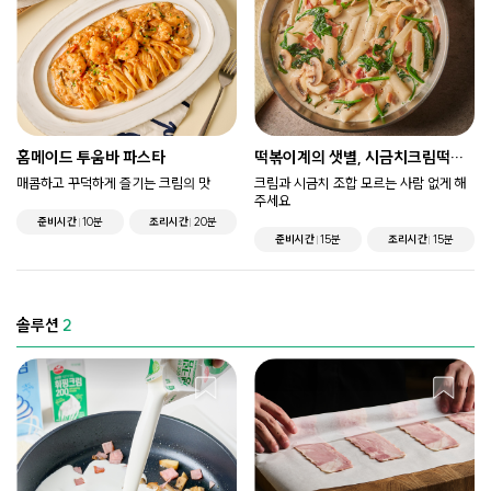
홈메이드 투움바 파스타
떡볶이계의 샛별, 시금치크림떡볶
이
매콤하고 꾸덕하게 즐기는 크림의 맛
크림과 시금치 조합 모르는 사람 없게 해
주세요
준비시간
10분
조리시간
20분
준비시간
15분
조리시간
15분
솔루션
2