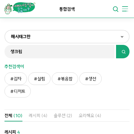
요리가
맛있어지는
부엌
통합검색
요리가
건강해지는
부엌
해시태그만
요리가
쉬워지는
부엌
전체
제목&내용만
추천검색어
재료만
감자
살림
볶음밥
생선
해시태그만
디저트
전체
(10)
레시피
(4)
솔루션
(2)
요리해요
(4)
레시피
4