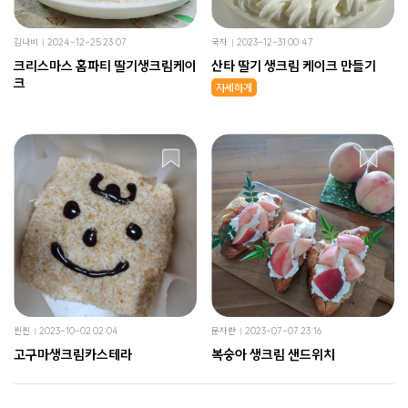
김나비
2024-12-25 23:07
국자
2023-12-31 00:47
크리스마스 홈파티 딸기생크림케이
산타 딸기 생크림 케이크 만들기
크
자세하게
씬씬
2023-10-02 02:04
문자란
2023-07-07 23:16
고구마생크림카스테라
복숭아 생크림 샌드위치