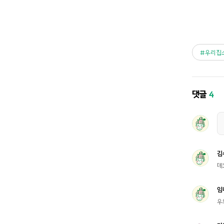
우리집
댓글
4
김
데
임
우