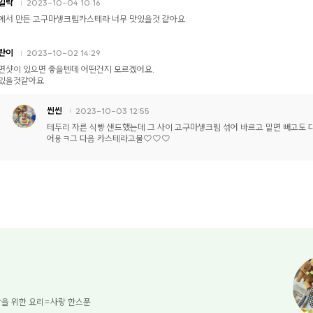
일락
2023-10-04 10:16
에서 만든 고구마생크림카스테라 너무 맛있을것 같아요.
란이
2023-10-02 14:29
면샷이 있으면 좋을텐데 어떤건지 모르겠어요.
있을것같아요
씬씬
2023-10-03 12:55
테두리 자른 식빵 샌드했는데 그 사이 고구마생크림 섞어 바르고 밑면 빼고도 
어용ㅋ그 다음 카스테라고물♡♡♡
을 위한 요리=사랑 한스푼