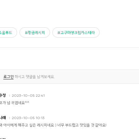
소울푸드
황금레시피
고구마생크림카스테라
로그인
하시고 댓글을 남겨보세요.
수정
2023-10-05 22:41
코가 넘 귀엽네요^^
나래
2023-10-05 10:13
와 아이에게 해주고 싶은 레시피네요:) 너무 부드럽고 맛있을 것 같아요!