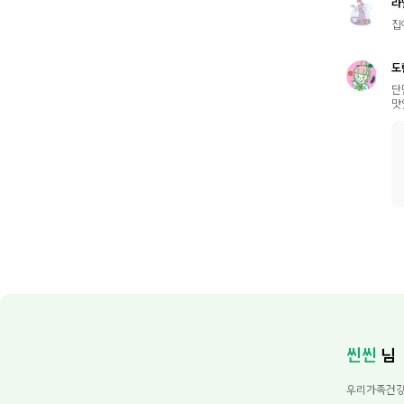
라
집
도
단
맛
씬씬
님
우리가족건강