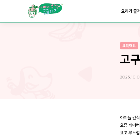
요리가
맛있어지는
부엌
요리가 즐
요리가
건강해지는
부엌
요리해요
요리가
쉬워지는
부엌
고
2023.10.0
아이들 간식
요즘 베이커
요고 부드럽