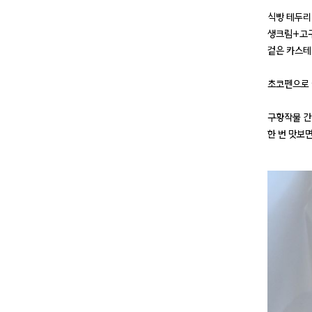
식빵 테두리
생크림+고구
겉은 카스테
초코펜으로 
구황작물 간
한 번 맛보