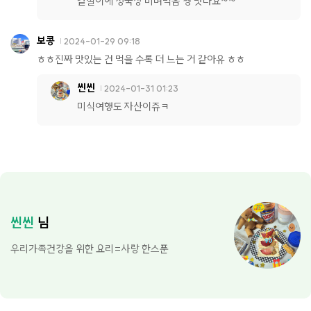
겉절이에 청국장 비벼먹음 짱 맛나요~~
보콩
2024-01-29 09:18
ㅎㅎ진짜 맛있는 건 먹을 수록 더 느는 거 같아유 ㅎㅎ
씬씬
2024-01-31 01:23
미식여행도 자산이쥬ㅋ
씬씬
님
우리가족건강을 위한 요리=사랑 한스푼