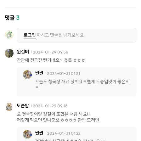
댓글
3
로그인
하시고 댓글을 남겨보세요.
윈실버
2024-01-29 09:56
간만에 청국장 땡기네요~ 츄릅 ㅎㅎㅎ
씬씬
2024-01-31 01:21
오늘도 청국장 재료 샀어요ㅋ왤케 토종입맛이 좋은지
ㅋ
토순맘
2024-01-29 09:18
오 청국장이랑 겉절이 조합은 처음 봐요!!
저렇게 먹으면 맛나군요 ㅎㅎㅎㅎ 한번 도저언
씬씬
2024-01-31 01:22