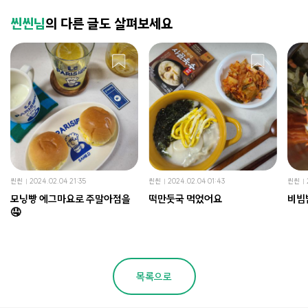
씬씬님
의 다른 글도 살펴보세요
씬씬
2024.02.04 21:35
씬씬
2024.02.04 01:43
씬씬
모닝빵 에그마요로 주말아점을
떡만둣국 먹었어요
비빔
🤤
목록으로