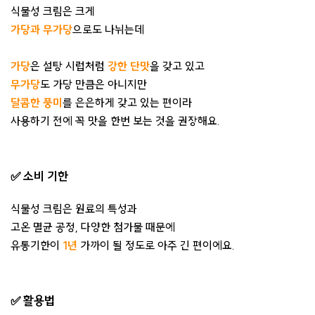
식물성 크림은 크게
가당과 무가당
으로도 나뉘는데
가당
은 설탕 시럽처럼
강한 단맛
을 갖고 있고
무가당
도 가당 만큼은 아니지만
달콤한 풍미
를 은은하게 갖고 있는 편이라
사용하기 전에 꼭 맛을 한번 보는 것을 권장해요.
✅ 소비 기한
식물성 크림은 원료의 특성과
고온 멸균 공정, 다양한 첨가물 때문에
유통기한이
1년
가까이 될 정도로 아주 긴 편이에요.
✅
활용법