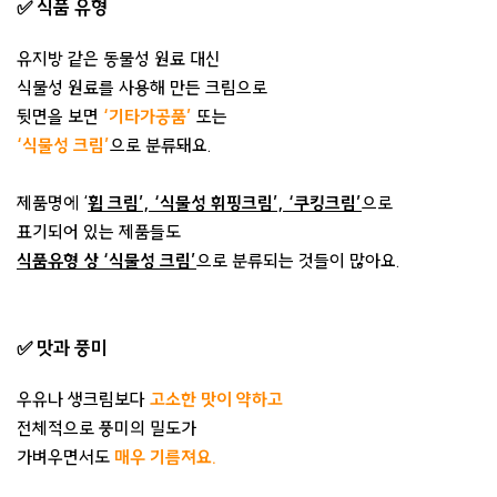
✅ 식품 유형
유지방 같은 동물성 원료 대신
식물성 원료를 사용해 만든 크림으로
뒷면을 보면
‘기타가공품’
또는
‘식물성 크림’
으로 분류돼요.
제품명에
‘
휩 크림’, ‘식물성 휘핑크림’,
‘쿠킹크림’
으로
표기되어 있는 제품들도
식품유형 상 ‘식물성 크림’
으로 분류되는 것들이 많아요.
✅ 맛과 풍미
우유나 생크림보다
고소한 맛이 약하고
전체적으로 풍미의 밀도가
가벼우면서도
매우 기름져요.