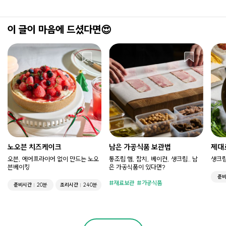
이 글이 마음에 드셨다면😍
노오븐 치즈케이크
남은 가공식품 보관법
제대
오븐, 에어프라이어 없이 만드는 노오
통조림 햄, 참치, 베이컨, 생크림.. 남
생크림
븐베이킹
은 가공식품이 있다면?
준
재료보관
가공식품
준비시간
20분
조리시간
240분