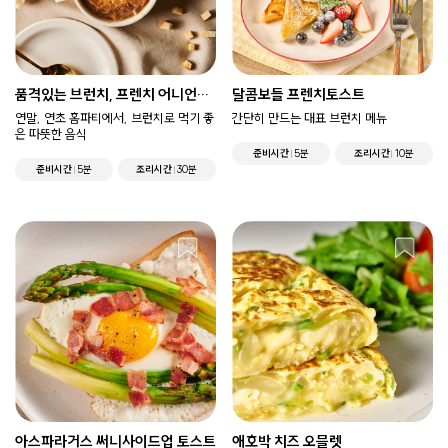
품격있는 브런치, 프렌치 어니언수
달콤보들 프렌치토스트
프
연말, 연초 홈파티에서, 브런치로 먹기 좋
간단히 만드는 대표 브런치 메뉴
은 따뜻한 음식
준비시간
5분
조리시간
10분
준비시간
5분
조리시간
30분
아스파라거스 써니사이드업 토스트
애호박 치즈 오믈렛