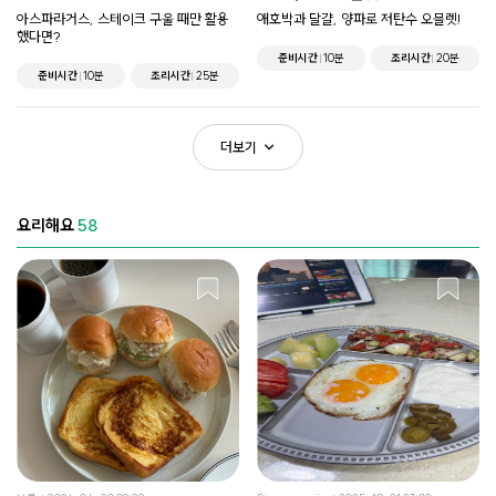
아스파라거스, 스테이크 구울 때만 활용
애호박과 달걀, 양파로 저탄수 오믈렛!
했다면?
준비시간
10분
조리시간
20분
준비시간
10분
조리시간
25분
더보기
요리해요
58