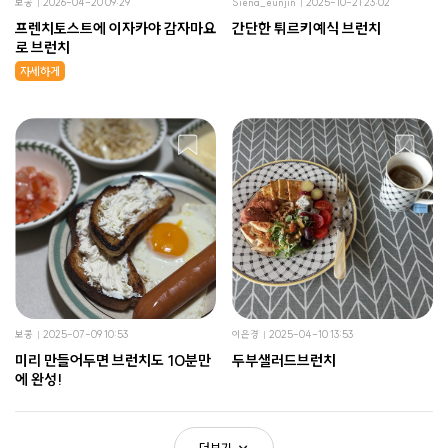
보콩
2026-04-20 09:29
Siena_eunjin
2025-10-21 23:02
프렌치토스트에 이자카야 감자마요
간단한 튀르키예식 브런치
로 브런치
자세하게
보콩
2025-07-09 10:53
이은경
2025-04-10 13:53
미리 만들어두면 브런치도 10분만
두부샐러드브런치
에 완성!