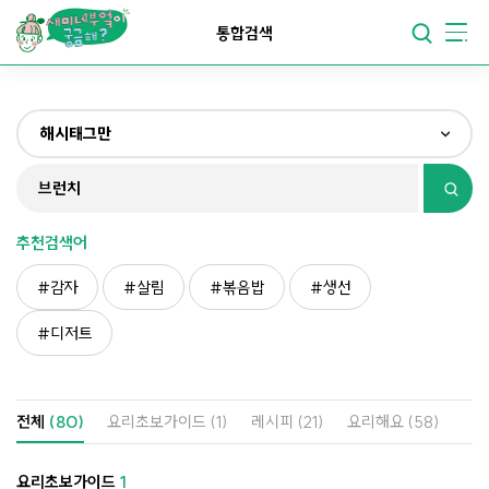
요리가
맛있어지는
부엌
통합검색
요리가
건강해지는
부엌
해시태그만
요리가
쉬워지는
부엌
전체
제목&내용만
추천검색어
재료만
감자
살림
볶음밥
생선
해시태그만
디저트
전체
(80)
요리초보가이드
(1)
레시피
(21)
요리해요
(58)
요리초보가이드
1