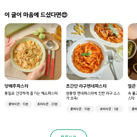
이 글이 마음에 드셨다면😍
양배추파스타
초간단 라구펜네파스타
얼큰
통밀로 건강하게 즐기는 채소파스타
원통형 펜네파스타에 진한 라구 소스
속 풀
가 쏘옥!
스타
준비시간
10분
조리시간
20분
준비시간
10분
조리시간
5분
준