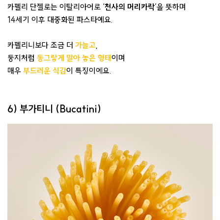
카펠리 단젤로는 이탈리아어로 ‘
천사의 머리카락
’을 뜻하며
14세기 이후 대중화된 파스타예요.
카펠리니보다 조금 더
가늘고
,
둥지처럼
동그랗게 말아 놓은 형태
이며
매우
부드러운 식감
이 특징이에요.
6) 부가티니 (Bucatini)