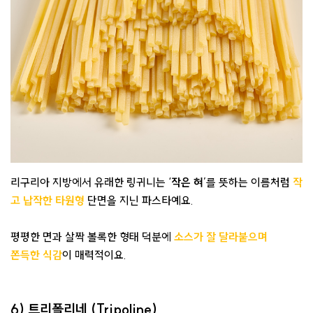
리구리아 지방에서 유래한 링귀니는 ‘
작은 혀
’를 뜻하는 이름처럼
작
고 납작한 타원형
단면을 지닌 파스타예요.
평평한 면과 살짝 볼록한 형태 덕분에
소스가 잘 달라붙으며
쫀득한 식감
이 매력적이요.
6) 트리폴리네 (Tripoline)