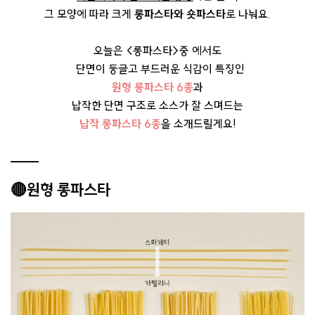
그 모양에 따라 크게
롱파스타와 숏파스타
로 나눠요.
오늘은 <롱파스타>중 에서도
단면이 둥글고 부드러운 식감이 특징인
원형 롱파스타 6종
과
납작한 단면 구조로 소스가 잘 스며드는
납작 롱파스타 6종
을 소개드릴게요!
🔴원형 롱파스타