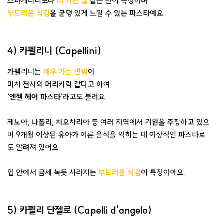
스파게티니보다
더
가는 실
같은 면이 특징이며
부드러운 식감
을 균형 있게 느낄 수 있는 파스타예요.
4) 카펠리니 (Capellini)
카펠리니는
매우 가는 면발
이
마치 천사의 머리카락 같다고 하여
‘
엔젤 헤어 파스타
’라고도 불려요.
제노아, 나폴리, 치오차리아 등 여러 지역에서 기원을 주장하고 있으
며 9개월 이상된 유아가 어른 음식을 익히는 데 이상적인 파스타로
도 알려져 있어요.
입 안에서 금세 녹듯 사라지는
부드러운 식감
이 특징이에요.
5) 카펠리 단젤로 (Capelli d'angelo)