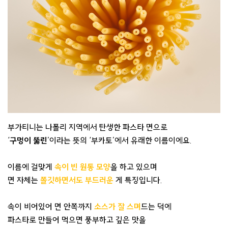
부가티니는 나폴리 지역에서 탄생한 파스타 면으로
‘
구멍이 뚫린
’이라는 뜻의 ‘부카토’에서 유래한 이름이에요.
이름에 걸맞게
속이 빈 원통 모양
을 하고 있으며
면 자체는
쫄깃하면서도 부드러운
게 특징입니다.
속이 비어있어 면 안쪽까지
소스가 잘 스며
드는 덕에
파스타로 만들어 먹으면 풍부하고 깊은 맛을