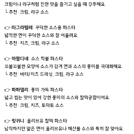
크림이나 라구처럼 진한 맛을 즐기고 싶을 때 강추해요.
└ 추천: 크림, 라구 소스
👉
따그라텔레
: 꾸덕한 소스용 파스타
넓적한 면이 꾸덕한 소스와 잘 어울려요.
└ 추천: 치즈, 크림, 라구 소스
👉
마팔디네
: 소스 착붙 파스타
꼬불꼬불한 모양에 소스가 감겨 면과 소스의 풍미를 극대화해요.
└ 추천: 버터/치즈 드레싱, 크림, 라구 소스
👉
파파델리
: 풍미 가득 파스타
넓고 씹는 맛이 있어 강한 풍미의 소스와 찰떡궁합이에요.
└ 추천: 크림, 치즈, 토마토 소스
👉
링귀니
: 올리브유 찰떡 파스타
납작하지만 얇은 면이 올리브유나 해산물 소스와 특히 잘 맞아요.