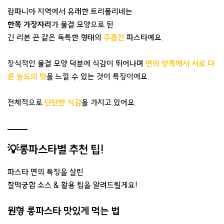
캄파니아 지역에서 유래한 트리폴리네는
한쪽 가장자리
가 물결 모양으로 된
긴 리본 끈 같은 독특한 형태의
주름진
파스타예요.
장식적인 물결 모양 덕분에 식감이 뛰어나며
면의 양쪽에서 서로 다
른 농도의 맛
을 느낄 수 있는 것이 특징이에요.
전체적으로
단단한 식감
을 가지고 있어요.
💡롱파스타별 추천 팁!
파스타 면의 특징을 살린
찰떡궁합 소스 & 활용 팁을 알려드릴게요!
원형 롱파스타 맛있게 먹는 법