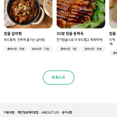
밥솥 갈비찜
30분 밥솥 동파육
밥솥
부드럽게, 진하게 즐기는 갈비찜
전기밥솥으로 더 부드럽고 촉촉하게!
미역,
게!
준비시간
30분
조리시간
70분
준비시간
5분
조리시간
30분
준
목록으로
이용약관
개인정보처리방침
ABOUT US
공지사항