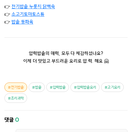
👉
전기밥솥 누룽지 닭백숙
👉
소고기토마토스튜
👉
밥솥 동파육
압력밥솥의 매력, 모두 다 체감하셨나요?
이제 더 맛있고 부드러운 요리로 압.력. 해요 🤗
전기밥솥
밥솥
압력밥솥
압력밥솥요리
고기요리
조리과학
댓글
0