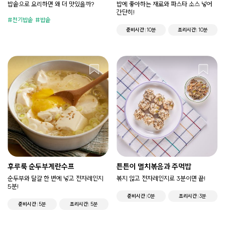
밥솥으로 요리하면 왜 더 맛있을까?
밥에 좋아하는 재료와 파스타 소스 넣어
간단히!
전기밥솥
밥솥
준비시간
10분
조리시간
10분
후루룩 순두부계란수프
튼튼이 멸치볶음과 주먹밥
순두부와 달걀 한 번에 넣고 전자레인지
볶지 않고 전자레인지로 3분이면 끝!
5분!
준비시간
0분
조리시간
3분
준비시간
5분
조리시간
5분