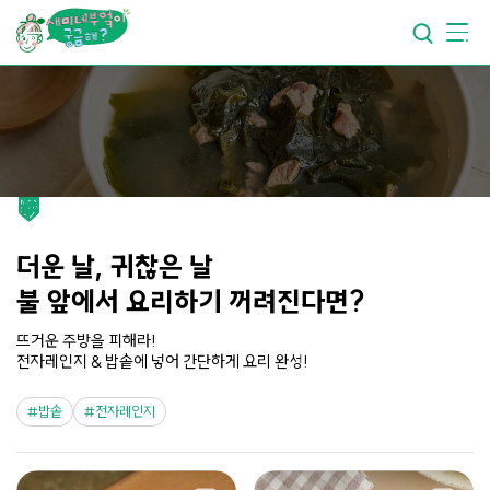
요리가
맛있어지는
부엌
요리가
건강해지는
부엌
요리가
쉬워지는
부엌
더운 날, 귀찮은 날
불 앞에서 요리하기 꺼려진다면?
뜨거운 주방을 피해라!
전자레인지 & 밥솥에 넣어 간단하게 요리 완성!
밥솥
전자레인지