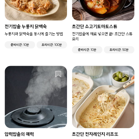
전기밥솥 누룽지 닭백숙
초간단 소고기토마토스튜
누룽지와 닭백숙을 동시에 즐기는 방법
전기밥솥에 재료 넣으면 끝! 초간단 스튜
요리
준비시간
10분
조리시간
100분
준비시간
10분
조리시간
50분
압력밥솥의 매력
초간단 전자레인지 리조또