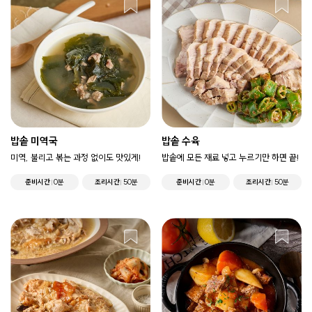
밥솥 미역국
밥솥 수육
미역, 불리고 볶는 과정 없이도 맛있게!
밥솥에 모든 재료 넣고 누르기만 하면 끝!
준비시간
0분
조리시간
50분
준비시간
0분
조리시간
50분