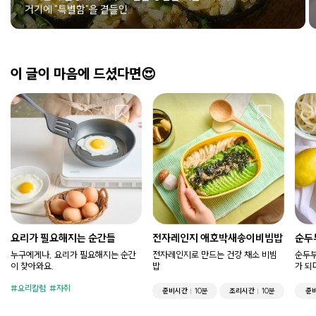
거기에 "특별함"을 곁들인..
이 글이 마음에 드셨다면😍
요리가 필요해지는 순간들
전자레인지 애호박새송이비빔밥
순두
누구에게나, 요리가 필요해지는 순간
전자레인지로 만드는 건강 채소 비빔
순두부
이 찾아와요.
밥
가 되
요리칼럼
자취
준비시간
10분
조리시간
10분
준