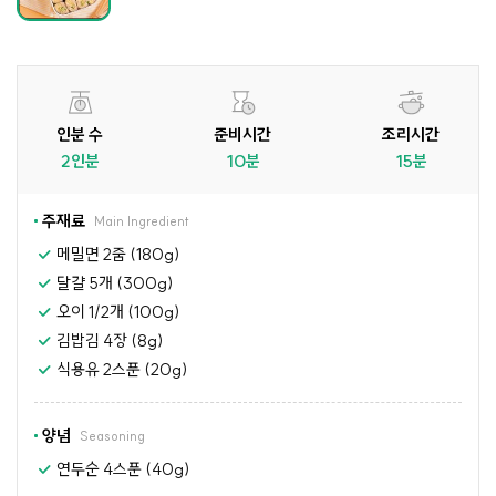
인분 수
준비시간
조리시간
2인분
10분
15분
주재료
Main Ingredient
메밀면 2줌 (180g)
달걀 5개 (300g)
오이 1/2개 (100g)
김밥김 4장 (8g)
식용유 2스푼 (20g)
양념
Seasoning
연두순 4스푼 (40g)