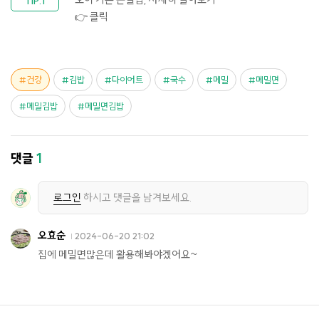
👉 클릭
건강
김밥
다이어트
국수
메밀
메밀면
메밀김밥
메밀면김밥
댓글
1
로그인
하시고 댓글을 남겨보세요.
오효순
2024-06-20 21:02
집에 메밀면많은데 활용해봐야겠어요~