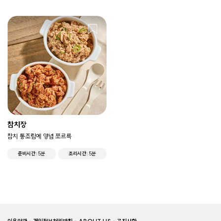
참치장
참치 통조림에 양념 쪼르륵
준비시간
5분
조리시간
5분