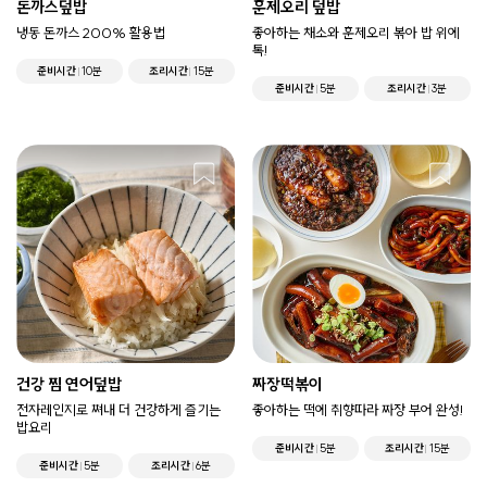
돈까스덮밥
훈제오리 덮밥
냉동 돈까스 200% 활용법
좋아하는 채소와 훈제오리 볶아 밥 위에
톡!
준비시간
10분
조리시간
15분
준비시간
5분
조리시간
3분
건강 찜 연어덮밥
짜장떡볶이
전자레인지로 쪄내 더 건강하게 즐기는
좋아하는 떡에 취향따라 짜장 부어 완성!
밥요리
준비시간
5분
조리시간
15분
준비시간
5분
조리시간
6분