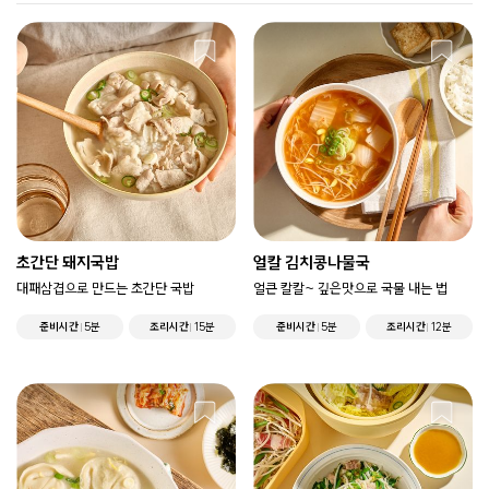
초간단 돼지국밥
얼칼 김치콩나물국
대패삼겹으로 만드는 초간단 국밥
얼큰 칼칼~ 깊은맛으로 국물 내는 법
준비시간
5분
조리시간
15분
준비시간
5분
조리시간
12분