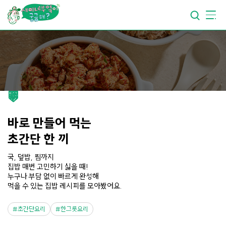
요리가
맛있어지는
부엌
요리가
건강해지는
부엌
요리가
쉬워지는
부엌
바로 만들어 먹는
초간단 한 끼
국, 덮밥, 찜까지
집밥 매번 고민하기 싫을 때!
누구나 부담 없이 빠르게 완성해
먹을 수 있는 집밥 레시피를 모아봤어요.
초간단요리
한그릇요리