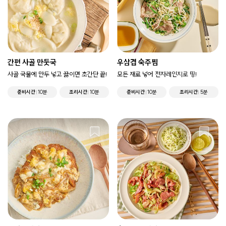
간편 사골 만둣국
우삼겹 숙주찜
사골 국물에 만두 넣고 끓이면 초간단 끝!
모든 재료 넣어 전자레인지로 띵!
준비시간
10분
조리시간
10분
준비시간
10분
조리시간
5분