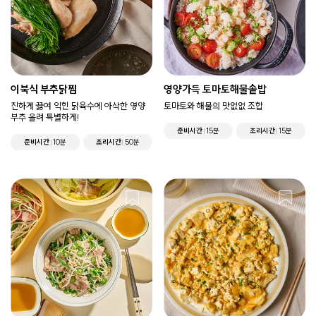
이북식 부추닭찜
영양가득 토마토해물솥밥
진하게 끓여 익힌 닭육수에 아삭한 영양
토마토와 해물의 맛없없 조합
부추 올려 특별하게!
준비시간
15분
조리시간
15분
준비시간
10분
조리시간
50분