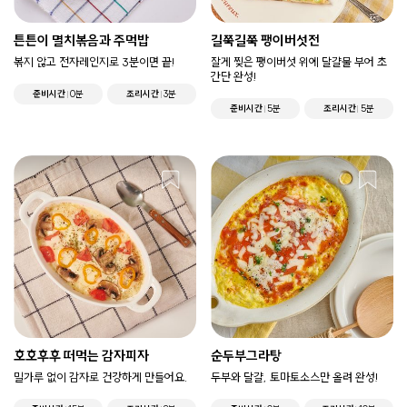
튼튼이 멸치볶음과 주먹밥
길쭉길쭉 팽이버섯전
볶지 않고 전자레인지로 3분이면 끝!
잘게 찢은 팽이버섯 위에 달걀물 부어 초
간단 완성!
준비시간
0분
조리시간
3분
준비시간
5분
조리시간
5분
호호후후 떠먹는 감자피자
순두부그라탕
밀가루 없이 감자로 건강하게 만들어요.
두부와 달걀, 토마토소스만 올려 완성!