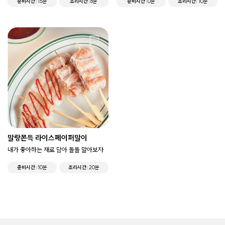
준비시간
15분
조리시간
8분
준비시간
0분
조리시간
10분
말랑쫀득 라이스페이퍼말이
내가 좋아하는 재료 담아 돌돌 말아보자
준비시간
10분
조리시간
20분