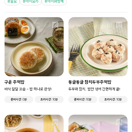
즐요
아이요리
아이와함께
구운 주먹밥
동글동글 참치두부주먹밥
바삭 달달 꼬숩 - 밥 하나로 완성!
두부와 참치, 밥만 섞어 간편하게 끝!
준비시간
0분
조리시간
10분
준비시간
10분
조리시간
10분