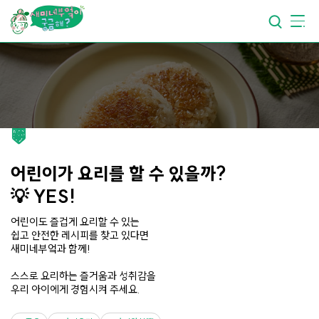
요리가
맛있어지는
부엌
요리가
건강해지는
부엌
요리가
쉬워지는
부엌
어린이가 요리를 할 수 있을까?
💡 YES!
어린이도 즐겁게 요리할 수 있는
쉽고 안전한 레시피를 찾고 있다면
새미네부엌과 함께!
스스로 요리하는 즐거움과 성취감을
우리 아이에게 경험시켜 주세요.