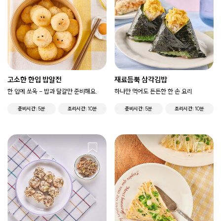
고소한 한입 밥알전
재료듬뿍 삼각김밥
한 입에 쏘옥 - 밥과 달걀만 준비해요.
하나만 먹어도 든든한 한 손 요리
준비시간
5분
조리시간
10분
준비시간
5분
조리시간
10분