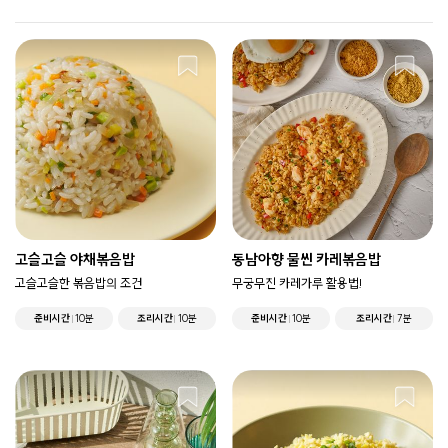
고슬고슬 야채볶음밥
동남아향 물씬 카레볶음밥
고슬고슬한 볶음밥의 조건
무궁무진 카레가루 활용법!
준비시간
10분
조리시간
10분
준비시간
10분
조리시간
7분