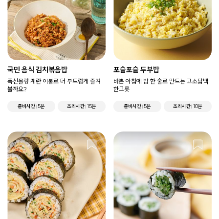
국민 음식 김치볶음밥
포슬포슬 두부밥
폭신몰랑 계란 이불로 더 부드럽게 즐겨
바쁜 아침에 밥 한 술로 만드는 고소담백
볼까요?
한그릇
준비시간
5분
조리시간
15분
준비시간
5분
조리시간
10분