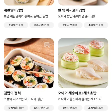
계란말이김밥
한 입 쏙- 오이김밥
포근 계란말이가 통째로 들어간 김밥
오이와 밥만 준비하면 준비 끝!
준비시간
10분
조리시간
20분
준비시간
10분
조리시간
15분
김밥의 정석
오이와 새송이로! 채소초밥
소풍이 떠오르는 대표 요리 김밥
아삭하고 쫄깃하게 즐기는 채소요리
준비시간
40분
조리시간
40분
준비시간
10분
조리시간
20분