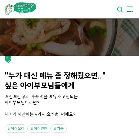
요리가
맛있어지는
부엌
요리가
건강해지는
부엌
요리가
쉬워지는
부엌
"누가 대신 메뉴 좀 정해줬으면.."
싶은 아이부모님들에게
매일매일 우리 가족 먹을 메뉴가 고민되는
아이부모님이라면?
새미가 제안하는 9가지 요리법, 어때요?
아이요리
아이반찬
가족