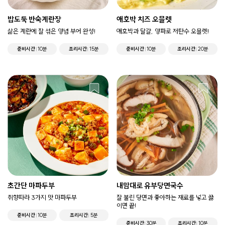
밥도둑 반숙계란장
애호박 치즈 오믈렛
삶은 계란에 잘 섞은 양념 부어 완성!
애호박과 달걀, 양파로 저탄수 오믈렛!
준비시간
10분
조리시간
15분
준비시간
10분
조리시간
20분
초간단 마파두부
내맘대로 유부당면국수
취향따라 3가지 맛 마파두부
잘 불린 당면과 좋아하는 재료를 넣고 끓
이면 끝!
준비시간
10분
조리시간
5분
준비시간
30분
조리시간
10분