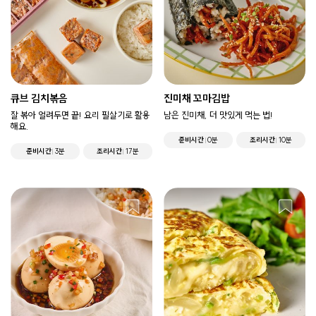
큐브 김치볶음
진미채 꼬마김밥
잘 볶아 얼려두면 끝! 요리 필살기로 활용
남은 진미채, 더 맛있게 먹는 법!
해요.
준비시간
0분
조리시간
10분
준비시간
3분
조리시간
17분