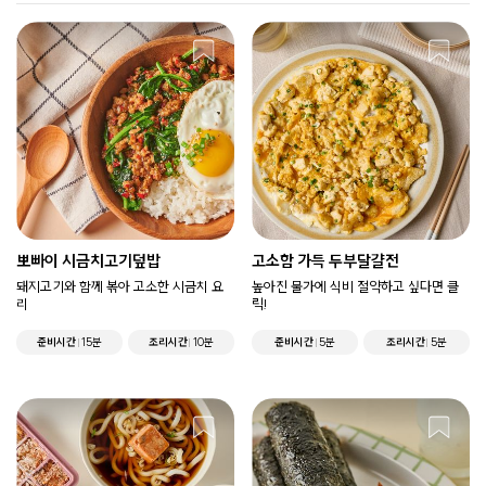
뽀빠이 시금치고기덮밥
고소함 가득 두부달걀전
돼지고기와 함께 볶아 고소한 시금치 요
높아진 물가에 식비 절약하고 싶다면 클
리
릭!
준비시간
15분
조리시간
10분
준비시간
5분
조리시간
5분