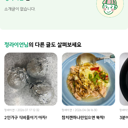
소개글이 없습니다.
정라이언님
의 다른 글도 살펴보세요
정라이언
2026.07.17 12:32
정라이언
2026.04.06 16:30
정라이
2인가구 식비줄이기 아자!
참치캔하나만있으면 뚝딱!
3분