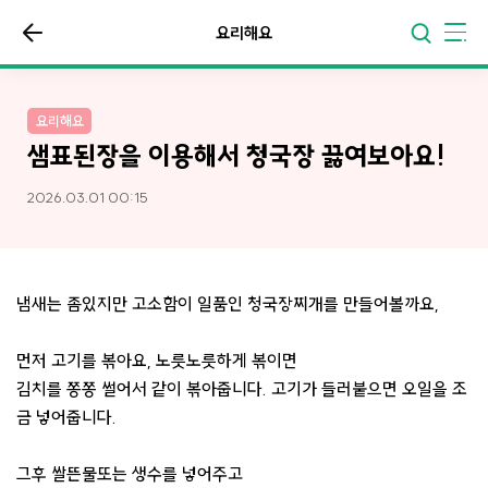
요리해요
요리해요
샘표된장을 이용해서 청국장 끓여보아요!
2026.03.01 00:15
냄새는 좀있지만 고소함이 일품인 청국장찌개를 만들어볼까요,
먼저 고기를 볶아요, 노릇노릇하게 볶이면
김치를 쫑쫑 썰어서 같이 볶아줍니다. 고기가 들러붙으면 오일을 조
금 넣어줍니다.
그후 쌀뜬물또는 생수를 넣어주고