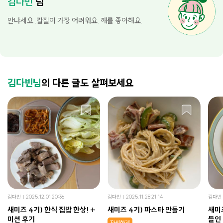
김다빈
님
안냐세요 .칼질이 가장 어려워요. 깨를 좋아해요.
김다빈님
의 다른 글도 살펴보세요
김다빈
2025.12.01 20:36
김다빈
2025.11.28 21:14
김다빈
새미즈 4기) 한식 집밥 한상! +
새미즈 4기) 파스타 만들기
새미
미션 후기
들인
자세하게