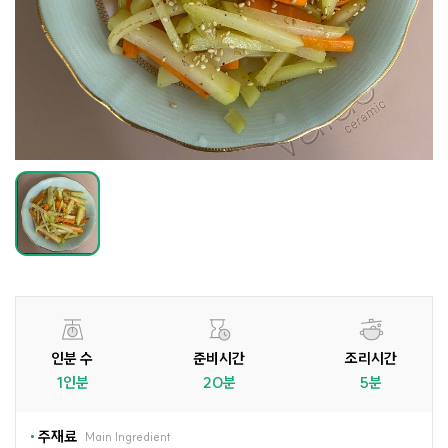
인분 수
준비시간
조리시간
1인분
20분
5분
주재료
Main Ingredient