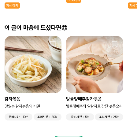
자세하게
자세
이 글이 마음에 드셨다면😍
감자볶음
방울양배추감자볶음
맛있는 감자볶음의 비밀
방울양배추와 알감자로 간단 볶음요리
준비시간
10분
조리시간
20분
준비시간
5분
조리시간
25분