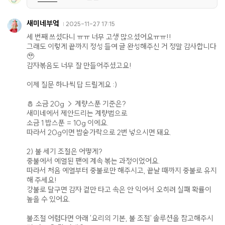
새미네부엌
2025-11-27 17:15
세 번째 쓰셨다니 ㅠㅠ 너무 고생 많으셨어요ㅠㅠ!!
그래도 이렇게 끝까지 정성 들여 글 완성해주신 거 정말 감사합니다
🥹
감자볶음도 너무 잘 만들어주셨고요!
이제 질문 하나씩 답 드릴게요 :)
🧂 소금 20g → 계량스푼 기준은?
새미네에서 제안드리는 계량법으로
소금 1 밥스푼 = 10g 이에요.
따라서 20g이면 밥숟가락으로 2번 넣으시면 돼요.
2) 불 세기 조절은 어떻게?
중불에서 예열된 팬에 계속 볶는 과정이었어요.
따라서 처음 예열부터 중불로만 해주시고, 끝날 때까지 중불로 유지
해 주세요!
강불로 달구면 감자 겉만 타고 속은 안 익어서 오히려 실패 확률이
높을 수 있어요.
불조절 어렵다면 아래 '요리의 기본, 불 조절' 솔루션을 참고해주시