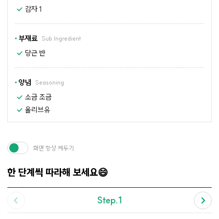
감자 1
부재료
Sub Ingredient
당근 반
양념
Seasoning
소금 조금
올리브유
화면 항상 켜두기
한 단계씩 따라해 보세요😄
Step.1