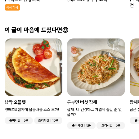
전
자세하게
이 글이 마음에 드셨다면😍
납작 오믈렛
두부면 버섯 잡채
잡채
양배추&참치에 달콤매콤 소스 투하!
잡채, 더 건강하고 가볍게 즐길 순 없
남은 
을까?
준비시간
5분
조리시간
10분
준
준비시간
5분
조리시간
5분