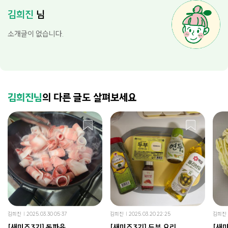
김희진
님
소개글이 없습니다.
김희진님
의 다른 글도 살펴보세요
김희진
2025.03.30 05:37
김희진
2025.03.20 22:25
김희진
[새미즈3기] 동파육
[새미즈3기] 두부 요리
[새