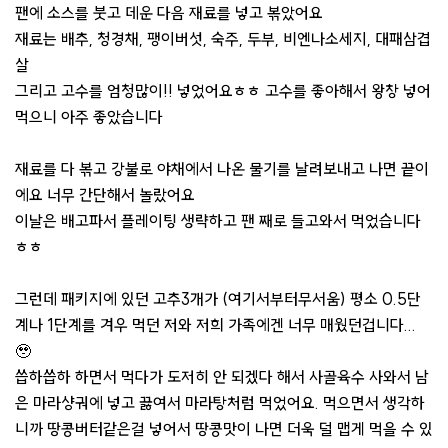
팬에 소스를 붓고 데운 다음 재료를 넣고 볶았어요
재료는 배추, 청경채, 팽이버섯, 숙주, 두부, 비엔나소세지, 대패삼겹
살
그리고 고수를 엄청많이!! 넣었어요ㅎㅎ 고수를 좋아해서 왕창 넣어
먹으니 아주 좋았습니다
재료를 다 볶고 강불로 야채에서 나온 물기를 날려보내고 나면 끝이
에요 너무 간단해서 놀랐어요
이날은 배고파서 플레이팅 생략하고 팬 째로 들고와서 먹었습니다
ㅎㅎ
그런데 패키지에 있던 고추3개가 (여기서부터무서움) 평소 0.5단
계나 1단계를 겨우 먹던 저와 저희 가족에겐 너무 매웠던겁니다...
🥹
씁하씁하 하면서 먹다가 도저히 안 되겠다 해서 사골육수 사와서 남
은 마라샹궈에 넣고 끓여서 마라탕처럼 먹었어요. 먹으면서 생각하
니까 땅콩버터같은걸 넣어서 땅콩맛이 나면 더욱 덜 맵게 먹을 수 있