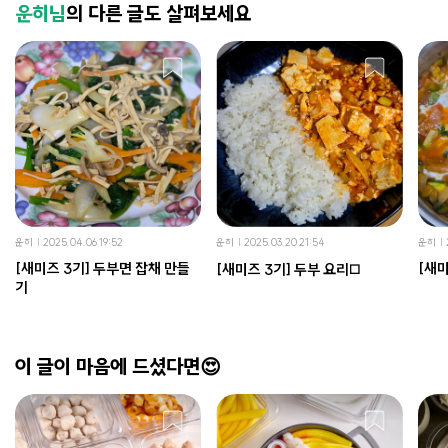
운히님
의 다른 글도 살펴보세요
운히
2025.04.06 19:52
운히
2025.03.20 21:54
운히
[새미즈 3기] 두부면 잡채 만들
[새미
[새미즈 3기] 두부 요리◻️
기
이 글이 마음에 드셨다면😍