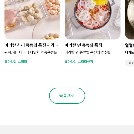
마라탕 사리 종류와 특징 - 가공
마라탕 면 종류와 특징
얼얼
육류편
완자, 볼.. 너무나 다양한 가공육류들
마라탕 면 종류별 특징과 추천팁
다채로
마라탕
마라
마라탕
마라샹궈
준
목록으로