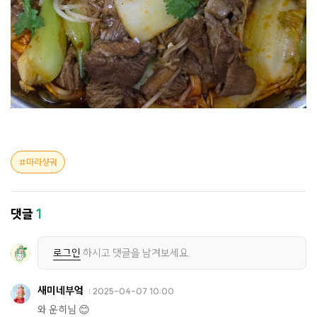
마라샹궈
댓글
1
로그인
하시고 댓글을 남겨보세요.
새미네부엌
2025-04-07 10:00
와 운히님 😊