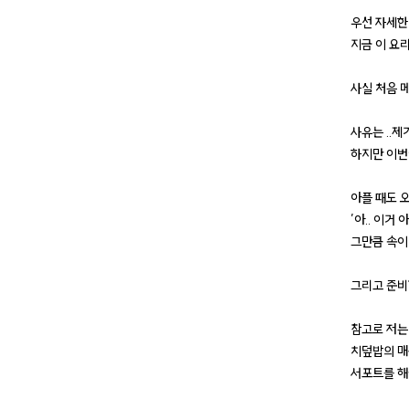
우선 자세한
지금 이 요
사실 처음 
사유는 ..제
하지만 이번
아플 때도 
’아.. 이거
그만큼 속이
그리고 준비
참고로 저는
치덮밥의 매
서포트를 