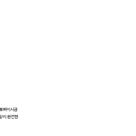
ㅎ
 뽀빠이시금
란탕이 완전한