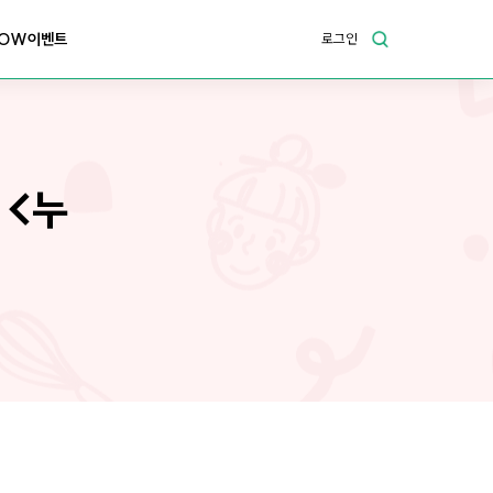
OW이벤트
로그인
 <누