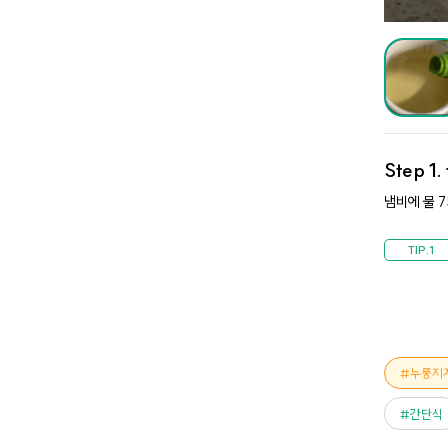
Step 1.
냄비에 물 
누룽지
간단식