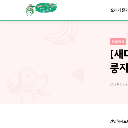
요리가
맛있어지는
부엌
요리가 즐
요리가
건강해지는
부엌
요리해요
요리가
쉬워지는
부엌
[새
룽지
2024.07.2
안녕하세요! 