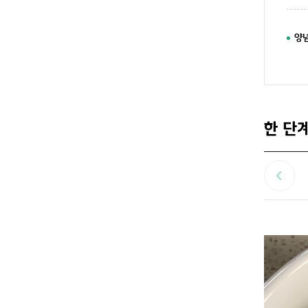
양
한 단