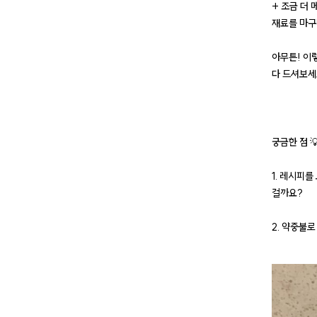
+ 조금 더
재료를 마구
아무튼! 이
다 드셔보세
궁금한 점 
1. 레시피
걸까요?
2. 약중불