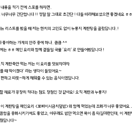
 내용을 적기 전에 스포를 하자면..
리 너무너무 간단합니다 !! 정말 말 그대로 초간단 ! 다들 따라해보셨으면 좋겠네요 ㅎ
메뉴 리스트를 봤을 때 저는 한치의 고민도 없이 누룽지 계란탕을 골랐답니다..!
가 좋아하는 가게의 안주 중에 하나.. 큼큼 ^^
에는 ㅎㅎ 메인 요리와 함께 곁들일 국물 ’요리‘ 로 만들어봤답니다 !
오직 계란죽만 먹는 저는 이 요리를 맛보자마자
 아플 때 딱이겠다‘ 라는 생각이 들었어요~
 편하고 따뜻~하게 채워줄 수 있는 음식이였답니다.
할 재료가 굉장히 적다는 점도 장점인 것 같아요! 오직 계란과 누룽지!
 이 계란탕을 메인요리 <뽀빠이시금치덮밥>와 함께 먹었는데 조화가 너무 좋았어요.
콤함을 중화시키기에도 좋았고, 아무래도 밥만 먹으면 목이 좀 타길마련인데, 이 계
해줬답니다~