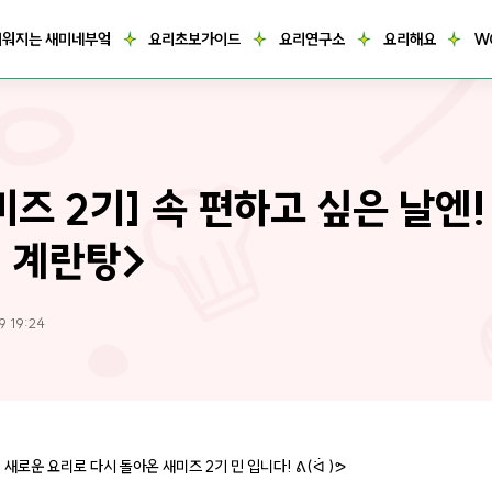
거워지는 새미네부엌
요리초보가이드
요리연구소
요리해요
W
미즈 2기] 속 편하고 싶은 날엔!
 계란탕>
9 19:24
새로운 요리로 다시 돌아온 새미즈 2기 민 입니다! ᕕ(ᐛ )ᕗ