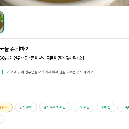
국물 준비하기
750ml와 연두순 3스푼을 넣어 국물을 먼저 끓여주세요!
기호에 맞게 연두순을 더하거나 빼서 간을 맞추는 것도 좋아요!
계란탕
누룽지
누룽지계란탕
계란탕
해장
죽