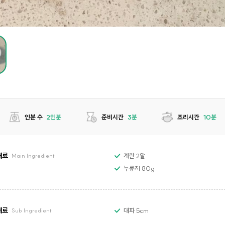
인분 수
2인분
준비시간
3분
조리시간
10분
재료
계란 2알
Main Ingredient
누룽지 80g
재료
대파 5cm
Sub Ingredient