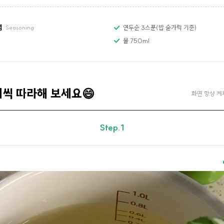
념
연두순 3스푼(밥 숟가락 기준)
Seasoning
물 750ml
계씩 따라해 보세요😄
화면 항상 켜
Step.1