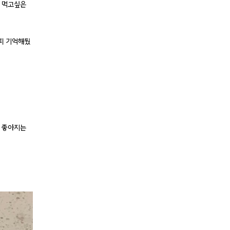
! 먹고싶은
시피 기억해뒀
더 좋아지는