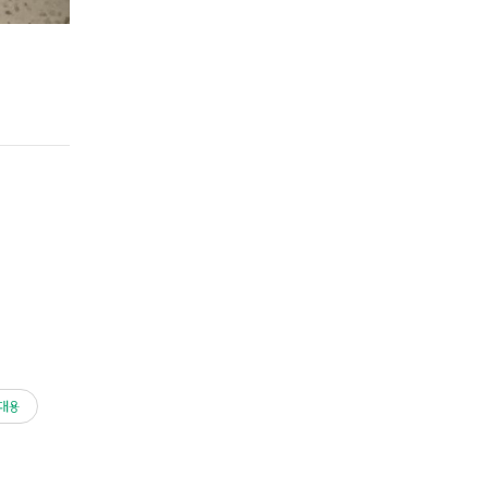
Step 2.
재료 넣기(누룽지)
국물이 어느정도 끓었다면, 준비해둔 재료 중 누룽지가 잘 풀어질 수
대용