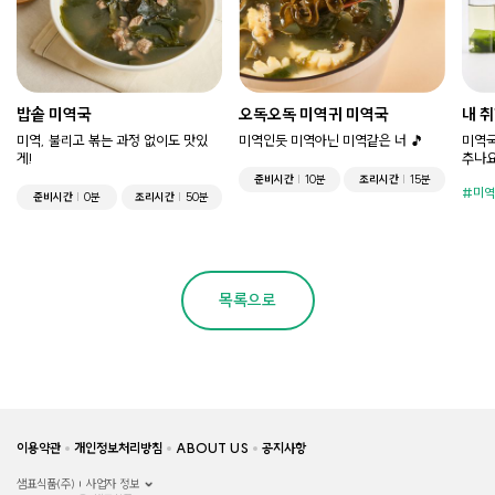
밥솥 미역국
오독오독 미역귀 미역국
내 
미역, 불리고 볶는 과정 없이도 맛있
미역인듯 미역아닌 미역같은 너 🎵
미역국
게!
추나요
준비시간
10분
조리시간
15분
미역
준비시간
0분
조리시간
50분
목록으로
이용약관
개인정보처리방침
ABOUT US
공지사항
샘표식품(주)
사업자 정보