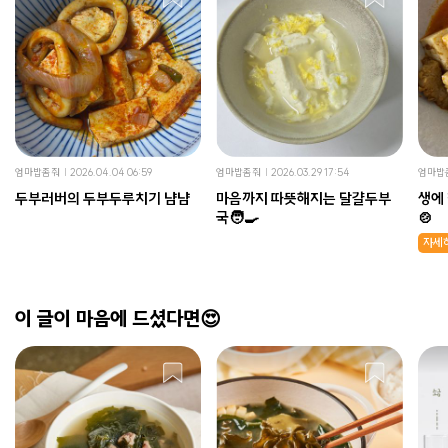
엄마밥좀줘
2026.04.04 06:59
엄마밥좀줘
2026.03.29 17:54
엄마밥
두부러버의 두부두루치기 냠냠
마음까지 따뜻해지는 달걀두부
생에
국🧑‍🍳
🍲
자세
이 글이 마음에 드셨다면😍