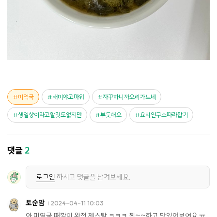
미역국
새미야고마워
자꾸하니까요리가느네
생일상이라고할것도없지만
뿌듯해요
요리연구소따라잡기
댓글
2
로그인
하시고 댓글을 남겨보세요.
토순맘
2024-04-11 10:03
아 미역국 때깔이 완전 제스탈 ㅋㅋㅋ 찐~~하고 맛있어보여요 ㅠ