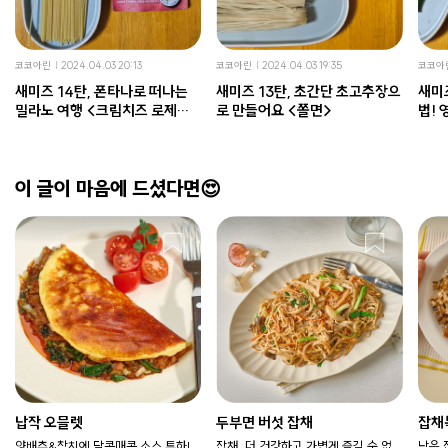
코코아린
2024.04.03 20:13
코코아린
2024.04.03 19:35
코코아
새미즈 14탄, 폰타나로 떠나는
새미즈 13탄, 초간단 초고추장으
새미즈
밀라노 여행 <크림치즈 로제파
로 만들어요 <쫄면>
법!
스타>
이 글이 마음에 드셨다면😍
납작 오믈렛
두부면 버섯 잡채
잡채
양배추&참치에 달콤매콤 소스 투하!
잡채, 더 건강하고 가볍게 즐길 순 없
남은 