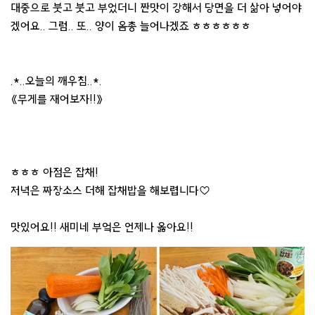
대중으로 붓고 붓고 부었더니 짠맛이 강해서 당면을 더 삶아 넣어야
겠어요.. 그럼.. 또.. 양이 옴총 늘어나겠죠 ㅎㅎㅎㅎㅎㅎ
.*..오늘의 깨우침..*.
《무게를 재어보자!!》
ㅎㅎㅎ 아점은 잡채!
저녁은 짜장소스 더해 잡채밥을 해보렵니다♡
맛있어요!! 새미네 부엌은 언제나 옳아요!!