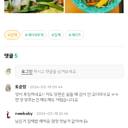
잡채
새미네부엌
잡채
새미즈
댓글
5
로그인
하시고 댓글을 남겨보세요.
토순맘
2024-03-19 09:44
양이 푸짐하네요!! 저도 당면은 삶을 때 감이 안 오더라구요 ㅠㅠ
면 양 맞추는건 해도해도 어렵습니다요
newbaby
2024-03-18 22:46
남은거 잡채밥 해먹음 엄청 맛날거 같아여 👍