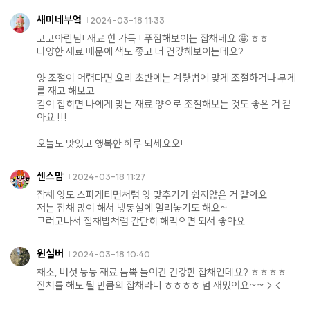
새미네부엌
2024-03-18 11:33
코코아린님! 재료 한 가득 ! 푸짐해보이는 잡채네요 🤩 ㅎㅎ
다양한 재료 때문에 색도 좋고 더 건강해보이는데요?
양 조절이 어렵다면 요리 초반에는 계량법에 맞게 조절하거나 무게
를 재고 해보고
감이 잡히면 나에게 맞는 재료 양으로 조절해보는 것도 좋은 거 같
아요 !!!
오늘도 맛있고 행복한 하루 되세요오!
센스맘
2024-03-18 11:27
잡채 양도 스파게티면처럼 양 맞추기가 쉽지않은 거 같아요
저는 잡채 많이 해서 냉동실에 얼려놓기도 해요~
그러고나서 잡채밥처럼 간단히 해먹으면 되서 좋아요
윈실버
2024-03-18 10:40
채소, 버섯 등등 재료 듬뿍 들어간 건강한 잡채인데요? ㅎㅎㅎㅎ
잔치를 해도 될 만큼의 잡채라니 ㅎㅎㅎㅎ 넘 재밌어요~~ >.<