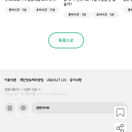
을까?
준비시간
5분
조리시간
10분
준
준비시간
5분
조리시간
5분
목록으로
이용약관
개인정보처리방침
ABOUT US
공지사항
샘표식품(주)
사업자 정보
Copyright © 샘표식품, All Rights Reserved.
관련사이트