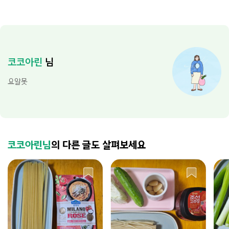
코코아린
님
요알못
코코아린님
의 다른 글도 살펴보세요