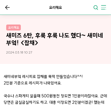
요리해요
요리해요
새미즈 6탄, 후룩 후룩 나도 했다~ 새미네
부엌! <잡채>
2024.03.18 10:27
새미네부엌 레시피로 잡채를 뚝딱 만들었습니다^^!
2인분 기준으로 레시피가 나와있어요.
국수나 스파게티 삶을때 500원동전 정도면 1인분이라잖아요. 근데
당면은 굽실굽실하기도 하고. 대충 이정도면 2인분이겠군! 했는데