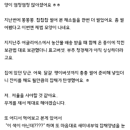
양이 엄청엄청 많아졌어요 ㅎㅎ
지난번에 쫑쫑쫑. 찹찹찹 썰어 본 채소들을 한번 더 썰었어요. 좀 썰
어봤다고 이번엔 제법 모양이 나네요.
지지난주 어글리어스에서 농산물 배송 받을 때 함께 온 종이에 적힌
보관법 대로 보관했더니 표고버섯. 부추.청경채가 아직 싱싱하더라
고요.
집에 있던 당근. 어묵. 달걀. 팽이버섯까지 총총 썰어 준비해 넣었더
니 잔치를 해도 될만큼의 잡채가 탄생했어요. ㅎ
저.. 저울을 사야할 것 같아요..
무게를 재서 제대로 해야겠습니다.
또 어디서 먹어보고 본게 있어서
"이 색이 아닌데????" 하며 또 마음대로 새미네부엌 잡채양념을 눈