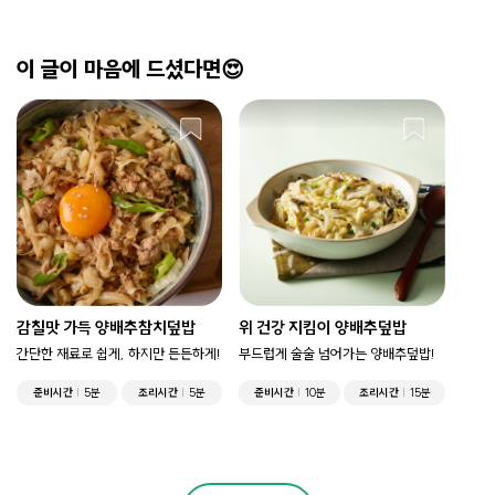
스타>
이 글이 마음에 드셨다면😍
감칠맛 가득 양배추참치덮밥
위 건강 지킴이 양배추덮밥
간단한 재료로 쉽게, 하지만 든든하게!
부드럽게 술술 넘어가는 양배추덮밥!
준비시간
5분
조리시간
5분
준비시간
10분
조리시간
15분