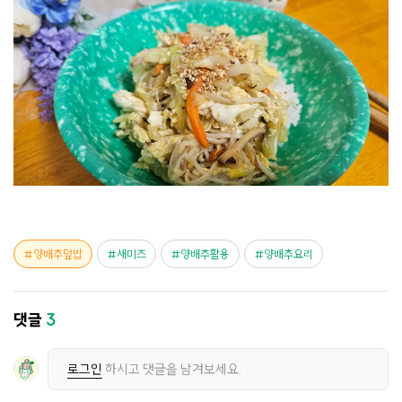
양배추덮밥
새미즈
양배추활용
양배추요리
댓글
3
로그인
하시고 댓글을 남겨보세요.