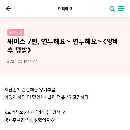
요리해요
요리해요
새미스 7탄, 연두해요~ 연두해요~<양배
추 덮밥>
2024.03.19 14:44
지난번에 손질해둔 양배추를
어떻게 하면 더 맛있게+빨리 먹을까? 고민하다
<요리해요>에서 "양배추" 검색 후
양배추덮밥으로 정했어요♡