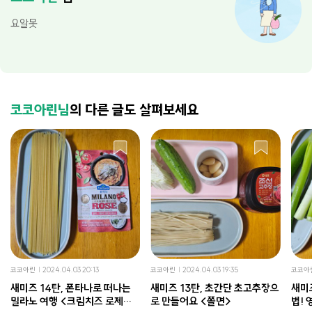
요알못
코코아린님
의 다른 글도 살펴보세요
코코아린
2024.04.03 20:13
코코아린
2024.04.03 19:35
코코아
새미즈 14탄, 폰타나로 떠나는
새미즈 13탄, 초간단 초고추장으
새미즈
밀라노 여행 <크림치즈 로제파
로 만들어요 <쫄면>
법!