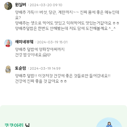
윈실버
2024-03-20 09:10
양배추 가득!!! 버섯, 당근, 계란까지~~ 진짜 몸에 좋은 메뉴인데
요?
양배추는 생으로 먹어도 맛있고 익혀먹어도 맛있는거같아요 ㅎㅎ
양배추덮밥은 한번도 안해봤는데 저도 담에 도전해볼께요 ^_^
새미네부엌
2024-03-19 15:01
양배추 덮밥에 양파장아찌까지
건강 밥상이네요 🤗🩷
토순맘
2024-03-19 14:59
양배추 덮밥!! 이것저것 건강에 좋은 것들로만 들어갔네요!!
건강에 진짜 좋을 것 같아요 ㅎㅎ
코코아린
님