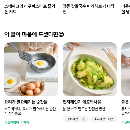
스테이크와 라구파스타로 즐거
강릉 장칼국수 따라해보기 대작
더운
운 저녁
전
질 
이 글이 마음에 드셨다면😍
요리가 필요해지는 순간들
전자레인지 애호박나물
굳은
누구에게나, 요리가 필요해지는 순간
불 안 쓰고 만드는 간단한 반찬
뭉치거
이 찾아와요.
걸까?
준비시간
5분
조리시간
10분
요리칼럼
자취
설탕