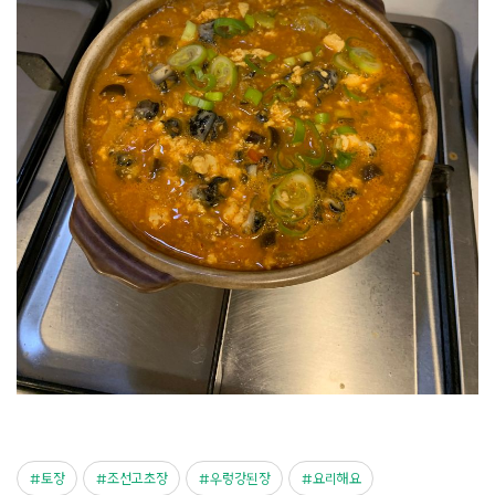
토장
조선고초장
우렁강된장
요리해요