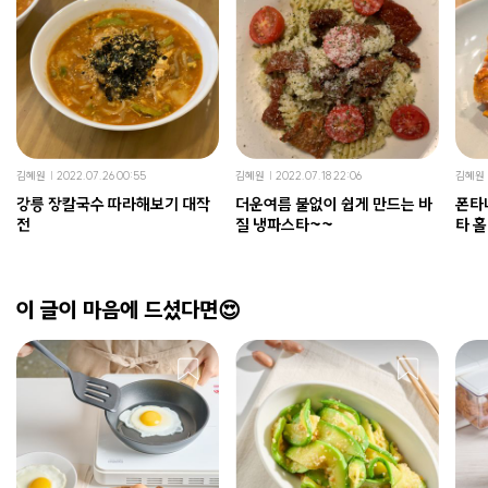
김혜원
2022.07.26 00:55
김혜원
2022.07.18 22:06
김혜원
강릉 장칼국수 따라해보기 대작
더운여름 불없이 쉽게 만드는 바
폰타
전
질 냉파스타~~
타 
이 글이 마음에 드셨다면😍