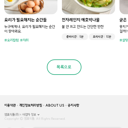
요리가 필요해지는 순간들
전자레인지 애호박나물
굳은
누구에게나, 요리가 필요해지는 순간
불 안 쓰고 만드는 간단한 반찬
뭉치거
이 찾아와요.
걸까?
준비시간
5분
조리시간
10분
요리칼럼
자취
설탕
목록으로
이용약관
개인정보처리방침
ABOUT US
공지사항
샘표식품(주)
사업자 정보
Copyright © 샘표식품, All Rights Reserved.