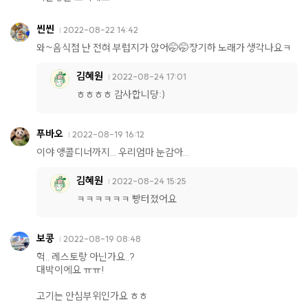
씬씬
2022-08-22 14:42
와~음식점 난 전혀 부럽지가 않어🤭🤭장기하 노래가 생각나요ㅋ
김혜원
2022-08-24 17:01
ㅎㅎㅎㅎ 감사합니당:)
푸바오
2022-08-19 16:12
이야 앵콜디너까지... 우리엄마 눈감아...
김혜원
2022-08-24 15:25
ㅋㅋㅋㅋㅋㅋ 빵터졌어요
보콩
2022-08-19 08:48
헉.. 레스토랑 아닌가요..?
대박이에요 ㅠㅠ!
고기는 안심부위인가요 ㅎㅎ