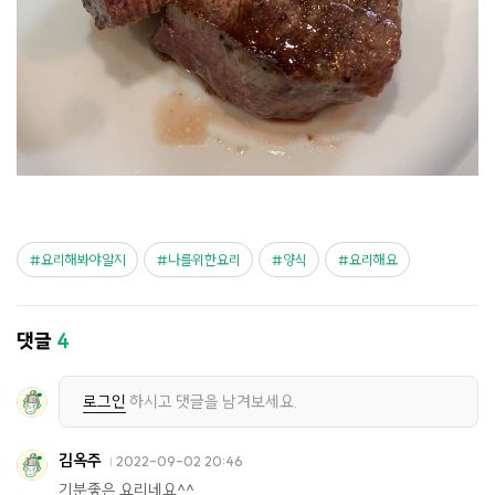
요리해봐야알지
나를위한요리
양식
요리해요
댓글
4
로그인
하시고 댓글을 남겨보세요.
김옥주
2022-09-02 20:46
기분좋은 요리네요^^