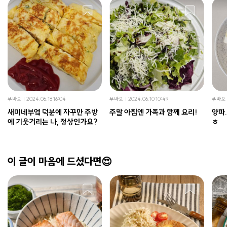
푸바오
2024.06.18 16:04
푸바오
2024.06.10 10:49
푸바오
새미네부엌 덕분에 자꾸만 주방
주말 아침엔 가족과 함께 요리!
양파.
에 기웃거리는 나, 정상인가요?
ㅎ
이 글이 마음에 드셨다면😍