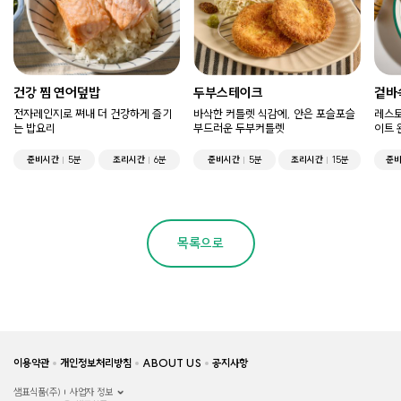
건강 찜 연어덮밥
두부스테이크
겉바
전자레인지로 쪄내 더 건강하게 즐기
바삭한 커틀렛 식감에, 안은 포슬포슬
레스토
는 밥요리
부드러운 두부커틀렛
이트 
준비시간
5분
조리시간
6분
준비시간
5분
조리시간
15분
준
목록으로
이용약관
개인정보처리방침
ABOUT US
공지사항
샘표식품(주)
사업자 정보