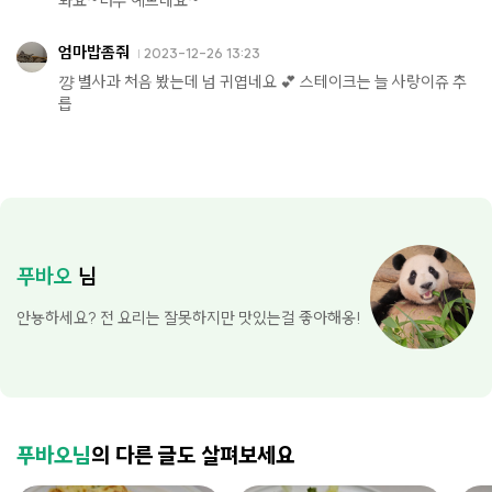
봐요~너무 예쁘네요~
엄마밥좀줘
2023-12-26 13:23
꺙 별사과 처음 봤는데 넘 귀엽네요 💕 스테이크는 늘 사랑이쥬 추
릅
푸바오
님
안뇽하세요? 전 요리는 잘못하지만 맛있는걸 좋아해옹!
푸바오님
의 다른 글도 살펴보세요