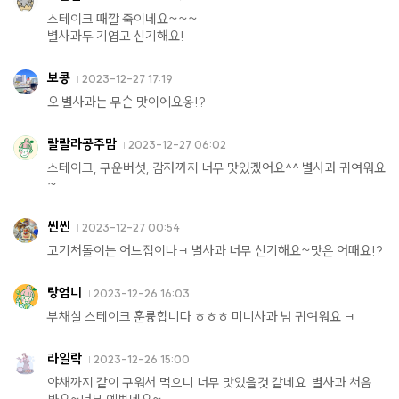
스테이크 때깔 죽이네요~~~
별사과두 기엽고 신기해요!
보콩
2023-12-27 17:19
오 별사과는 무슨 맛이에요옹!?
랄랄라공주맘
2023-12-27 06:02
스테이크, 구운버섯, 감자까지 너무 맛있겠어요^^ 별사과 귀여워요
~
씬씬
2023-12-27 00:54
고기처돌이는 어느집이나ㅋ 별사과 너무 신기해요~맛은 어때요!?
랑엄니
2023-12-26 16:03
부채살 스테이크 훈륭합니다 ㅎㅎㅎ 미니사과 넘 귀여워요 ㅋ
라일락
2023-12-26 15:00
야채까지 같이 구워서 먹으니 너무 맛있을것 같네요. 별사과 처음