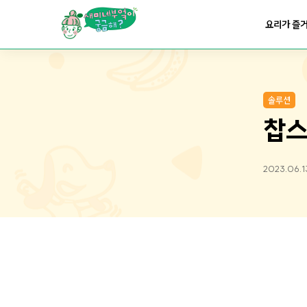
요리가
맛있어지는
부엌
요리가 즐
요리가
건강해지는
부엌
솔루션
요리가
쉬워지는
부엌
찹스
2023.06.1