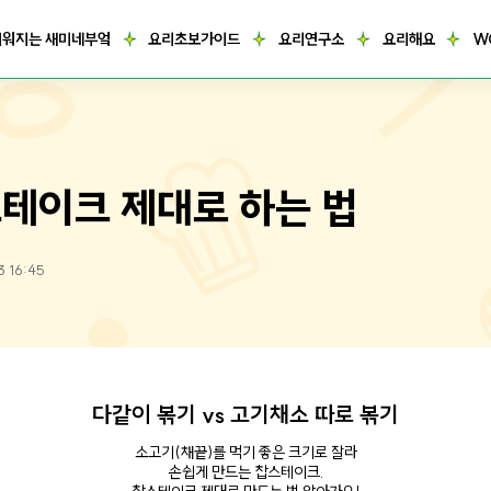
거워지는 새미네부엌
요리초보가이드
요리연구소
요리해요
W
테이크 제대로 하는 법
3 16:45
다같이 볶기 vs 고기채소 따로 볶기
소고기(채끝)를 먹기 좋은 크기로 잘라
손쉽게 만드는 찹스테이크.