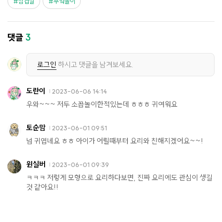
삼겹살
부엌놀이
댓글
3
로그인
하시고 댓글을 남겨보세요.
도란이
2023-06-06 14:14
우와~~~ 저두 소꼽놀이한적있는데 ㅎㅎㅎ 귀여워요
토순맘
2023-06-01 09:51
넘 귀엽네요 ㅎㅎ 아이가 어릴때부터 요리와 친해지겠어요~~!
윈실버
2023-06-01 09:39
ㅋㅋㅋ 저렇게 모형으로 요리하다보면, 진짜 요리에도 관심이 생길
것 같아요!!