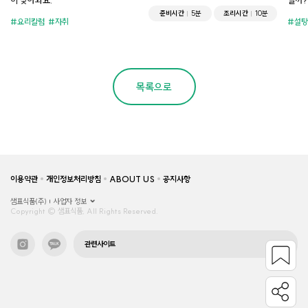
이 찾아와요.
걸까?
준비시간
5분
조리시간
10분
요리칼럼
자취
설탕
목록으로
이용약관
개인정보처리방침
ABOUT US
공지사항
샘표식품(주)
사업자 정보
Copyright © 샘표식품, All Rights Reserved.
관련사이트