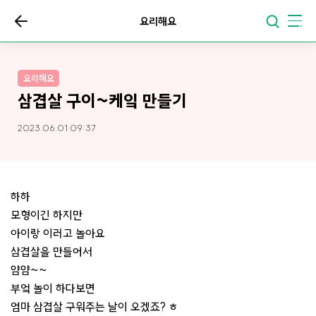
요리해요
요리해요
삼겹살 구이~케잌 만들기
2023.06.01 09:37
하하
모형이긴 하지만
아이랑 이러고 놀아요
삼겹살을 만들어서
얌얌~~
부엌 놀이 하다보면
엄마 삼겹살 구워주는 날이 오겠죠? ㅎ