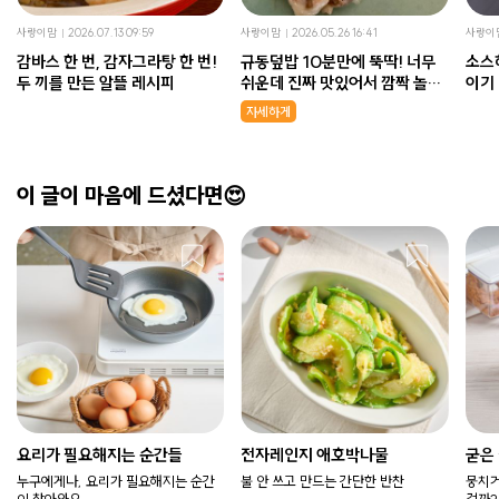
사랑이맘
2026.07.13 09:59
사랑이맘
2026.05.26 16:41
사랑이
감바스 한 번, 감자그라탕 한 번!
규동덮밥 10분만에 뚝딱! 너무
소스
두 끼를 만든 알뜰 레시피
쉬운데 진짜 맛있어서 깜짝 놀랐
이기
어요!
자세하게
이 글이 마음에 드셨다면😍
요리가 필요해지는 순간들
전자레인지 애호박나물
굳은
누구에게나, 요리가 필요해지는 순간
불 안 쓰고 만드는 간단한 반찬
뭉치거