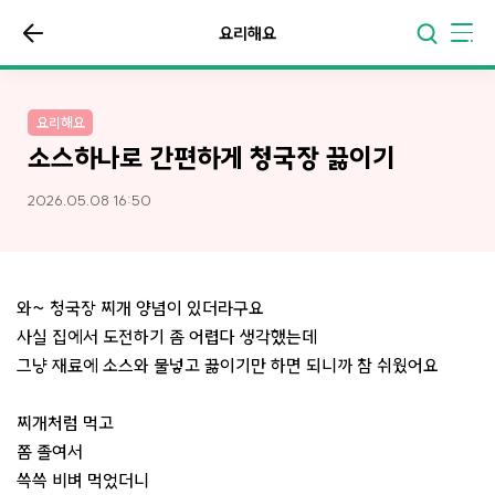
요리해요
요리해요
소스하나로 간편하게 청국장 끓이기
2026.05.08 16:50
와~ 청국장 찌개 양념이 있더라구요
사실 집에서 도전하기 좀 어렵다 생각했는데
그냥 재료에 소스와 물넣고 끓이기만 하면 되니까 참 쉬웠어요
찌개처럼 먹고
쫌 졸여서
쓱쓱 비벼 먹었더니