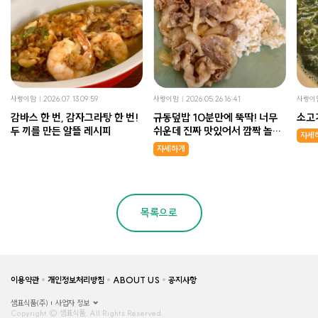
사랑이맘
2026.07.13 09:59
사랑이맘
2026.05.26 16:41
사랑이
감바스 한 번, 감자그라탕 한 번!
규동덮밥 10분만에 뚝딱! 너무
소고
두 끼를 만든 알뜰 레시피
쉬운데 진짜 맛있어서 깜짝 놀랐
자세
어요!
자세하게
목록으로
이용약관
개인정보처리방침
ABOUT US
공지사항
샘표식품(주)
사업자 정보
Copyright © 샘표식품, All Rights Reserved.