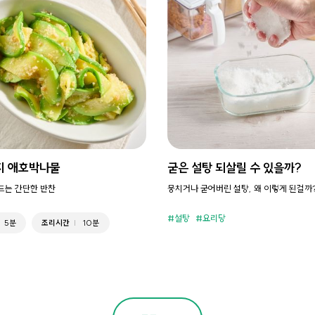
지 애호박나물
굳은 설탕 되살릴 수 있을까?
만드는 간단한 반찬
뭉치거나 굳어버린 설탕, 왜 이렇게 된걸까
설탕
요리당
5분
조리시간
10분