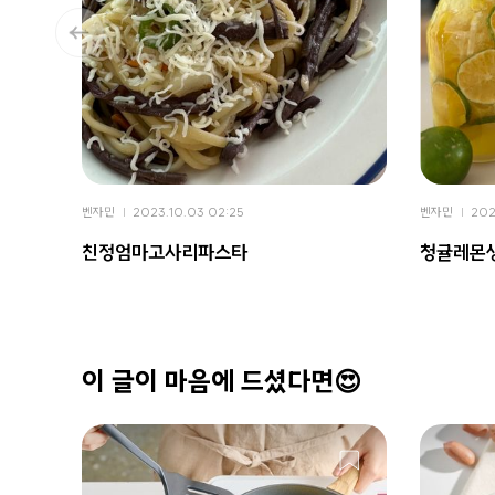
벤자민
2023.10.03 02:25
벤자민
202
친정엄마고사리파스타
청귤레몬
이 글이 마음에 드셨다면😍