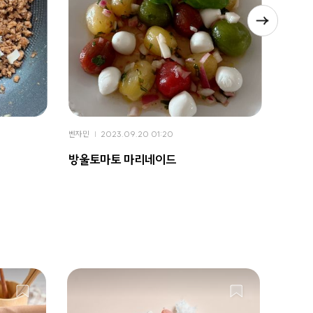
벤자민
2023.09.20 01:20
벤자민
방울토마토 마리네이드
제 소