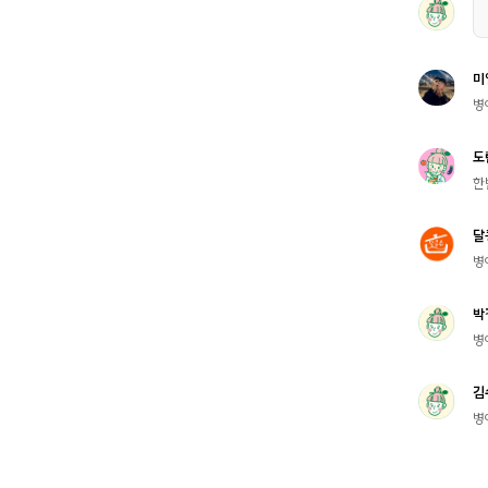
미
병
도
한
달
병
박
병
김
병