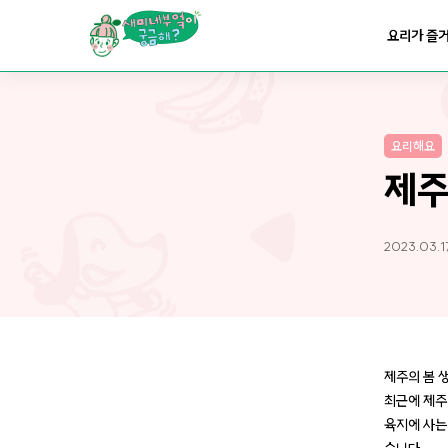
요리가
맛있어지는
부엌
요리가 즐
요리가
건강해지는
부엌
요리해요
요리가
쉬워지는
부엌
제주
2023.03.1
제주의 봄 
최근에 제주
육지에 사는