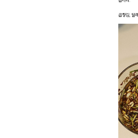
습니다.
곱창김, 달