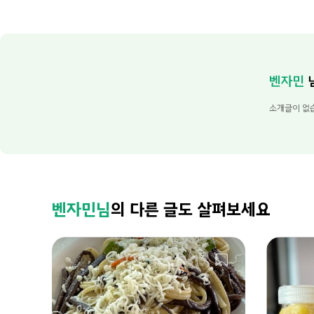
벤자민
소개글이 없
벤자민님
의 다른 글도 살펴보세요