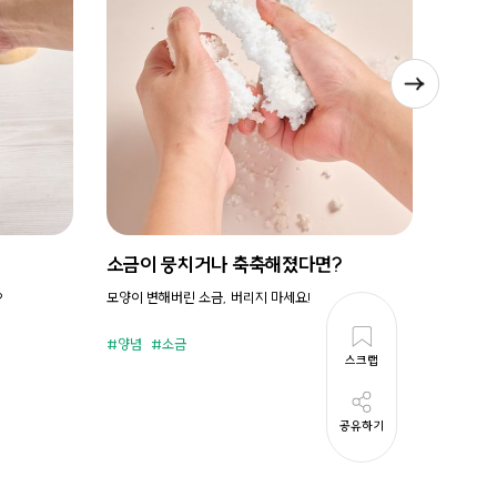
소금이 뭉치거나 축축해졌다면?
시원새
?
모양이 변해버린 소금, 버리지 마세요!
휘리릭 냉
양념
소금
준비시
스크랩
공유하기